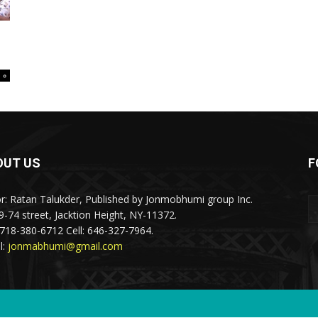
০
OUT US
F
or: Ratan Talukder, Published by Jonmobhumi group Inc.
9-74 street, Jacktion Height, NY-11372.
: 718-380-6712 Cell: 646-327-7964­.
l:
jonmabhumi@gmail.com