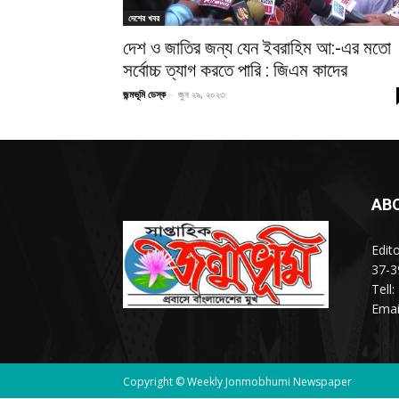
দেশের খবর
দেশ ও জাতির জন্য যেন ইবরাহিম আ:-এর মতো
সর্বোচ্চ ত্যাগ করতে পারি : জিএম কাদের
জন্মভূমি ডেস্ক
-
জুন ২৯, ২০২৩
AB
Edit
37-3
Tell
Emai
Copyright © Weekly Jonmobhumi Newspaper