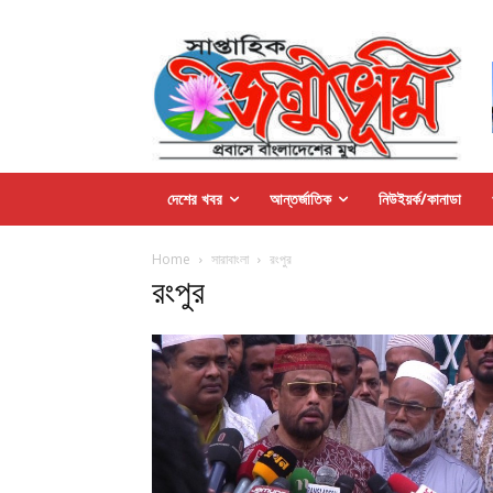
দেশের খবর
আন্তর্জাতিক
নিউইয়র্ক/কানাডা
Home
সারাবাংলা
রংপুর
রংপুর