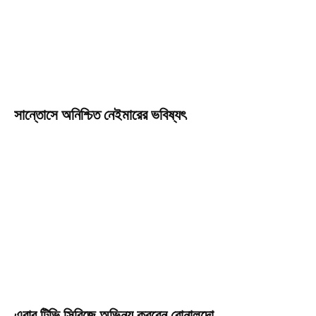
সান্তোসে অনিশ্চিত নেইমারের ভবিষ্যৎ
এবার টিভি সিরিজে অভিনয় করবেন রোনালদো