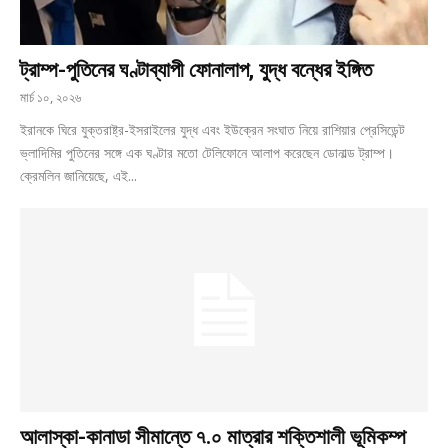
ট্রাম্প-পুতিনের ঘণ্টাব্যাপী ফোনালাপ, যুদ্ধ বন্ধের ইঙ্গিত
মার্চ ১০, ২০২৬
ইরানকে ঘিরে যুক্তরাষ্ট্র-ইসরাইলের যুদ্ধ এবং ইউক্রেন সংঘাত নিয়ে রাশিয়ার প্রেসিডেন্ট
ভ্লাদিমির পুতিনের সঙ্গে এক ঘণ্টার মতো টেলিফোনে আলাপ করেছেন ডোনাল্ড ট্রাম্প।
ক্রেমলিন জানিয়েছে, এই...
আলাস্কা-কানাডা সীমান্তে ৭.০ মাত্রার শক্তিশালী ভূমিকম্প