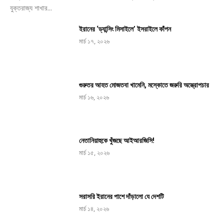
যুক্তরাজ্য শাখার...
ইরানের ‘ড্যান্সিং মিসাইলে’ ইসরাইলে কাঁপন
মার্চ ১৭, ২০২৬
গুরুতর আহত মোজতবা খামেনি, মস্কোতে জরুরি অস্ত্রোপচার
মার্চ ১৬, ২০২৬
নেতানিয়াহুকে খুঁজছে আইআরজিসি!
মার্চ ১৫, ২০২৬
সরাসরি ইরানের পাশে দাঁড়ালো যে দেশটি
এ
মার্চ ১৪, ২০২৬
সপ্তাহের