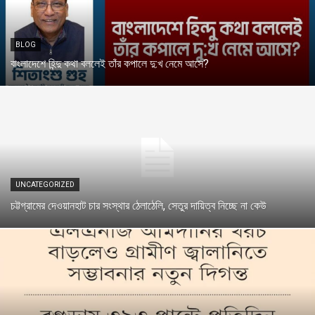
BLOG
বাংলাদেশে হিন্দু কথা বললেই তাঁর কপালে দু:খ নেমে আসে?
UNCATEGORIZED
চট্টগ্রামের দেওয়ানহাট চার সংস্থার ঠেলাঠেলি, সেতুর দায়িত্ব নিচ্ছে না কেউ