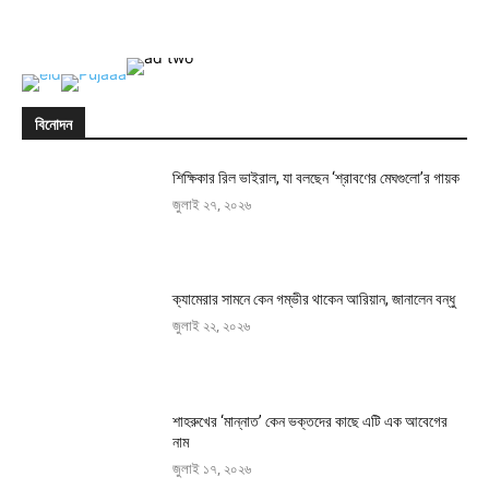
সাপ্তাহিক
জন্মভুমি
দেশ-
পড়তে
বিদেশের-
ক্লিক
বিভিন্ন-
করুন
পত্র
বিনোদন
শিক্ষিকার রিল ভাইরাল, যা বলছেন ‘শ্রাবণের মেঘগুলো’র গায়ক
জুলাই ২৭, ২০২৬
ক্যামেরার সামনে কেন গম্ভীর থাকেন আরিয়ান, জানালেন বন্ধু
জুলাই ২২, ২০২৬
শাহরুখের ‘মান্নাত’ কেন ভক্তদের কাছে এটি এক আবেগের
নাম
জুলাই ১৭, ২০২৬