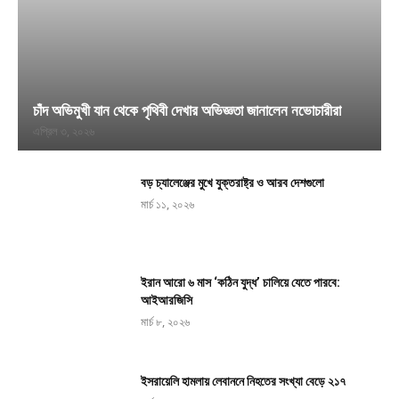
চাঁদ অভিমুখী যান থেকে পৃথিবী দেখার অভিজ্ঞতা জানালেন নভোচারীরা
এপ্রিল ৩, ২০২৬
বড় চ্যালেঞ্জের মুখে যুক্তরাষ্ট্র ও আরব দেশগুলো
মার্চ ১১, ২০২৬
ইরান আরো ৬ মাস ‘কঠিন যুদ্ধ’ চালিয়ে যেতে পারবে:
আইআরজিসি
মার্চ ৮, ২০২৬
ইসরায়েলি হামলায় লেবাননে নিহতের সংখ্যা বেড়ে ২১৭