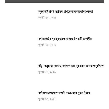
সুস্থ হার্ট চান? সুরক্ষিত রাখতে যা বলছেন বিশেষজ্ঞরা
জুলাই ২৭, ২০২৬
বর্ষায় পেটের স্বাস্থ্য ভালো রাখতে উপকারী ৬ পানীয়
জুলাই ২৩, ২০২৬
হাঁটু- কনুইয়ের কালচে ,খসখসে ভাব দূর করুন ঘরোয়া পদ্ধতিতে
জুলাই ২১, ২০২৬
বর্ষাকালে তেজপাতার পানি পানে যেসব সুফল মিলবে
জুলাই ১৭, ২০২৬