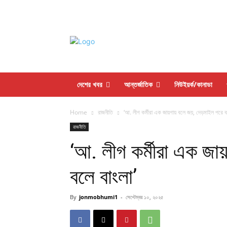
দেশের খবর
আন্তর্জাতিক
নিউইয়র্ক/কানাডা
Home
রাজনীতি
‘আ. লীগ কর্মীরা এক জায়গায় বলে জয়, দেড়মাইল পরে বল
রাজনীতি
‘আ. লীগ কর্মীরা এক জ
বলে বাংলা’
By
jonmobhumi1
-
সেপ্টেম্বর ১০, ২০২৫