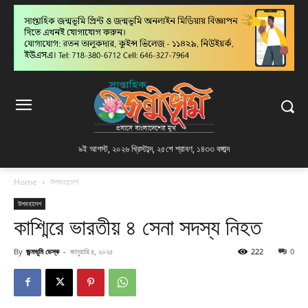
৯ই আগস্ট, ২০২৬ খ্রিস্টাব্দ
,
২৫শে শ্রাবণ, ১৪৩৩ বঙ্গাব্দ
Home
উপমহাদেশ
উপমহাদেশ
কাশ্মিরে ভারতীয় ৪ সেনা সদস্য নিহত
By
জন্মভূমি ডেস্ক
-
জানুয়ারি ৪, ২০২৫
222
0