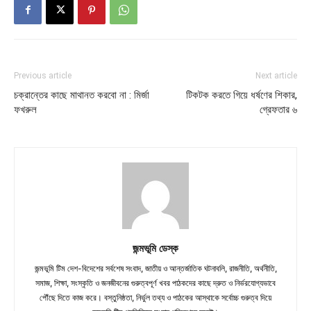
Previous article
Next article
চক্রান্তের কাছে মাথানত করবো না : মির্জা
টিকটক করতে গিয়ে ধর্ষণের শিকার,
ফখরুল
গ্রেফতার ৬
জন্মভূমি ডেস্ক
জন্মভূমি টিম দেশ-বিদেশের সর্বশেষ সংবাদ, জাতীয় ও আন্তর্জাতিক ঘটনাবলি, রাজনীতি, অর্থনীতি,
সমাজ, শিক্ষা, সংস্কৃতি ও জনজীবনের গুরুত্বপূর্ণ খবর পাঠকদের কাছে দ্রুত ও নির্ভরযোগ্যভাবে
পৌঁছে দিতে কাজ করে। বস্তুনিষ্ঠতা, নির্ভুল তথ্য ও পাঠকের আস্থাকে সর্বোচ্চ গুরুত্ব দিয়ে