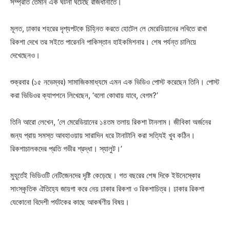
সম্প্রতি তেমনি এক ঘটনা ঘটেছে রাজধানীতে।
মূলত, ঢাকার শহরের দৃশ্যপটকে চিহ্নিত করতে হোটেল লে মেরেডিয়ানের লবিতে রাখা
রিকশা দেখে তর সইতে পারেননি পাকিস্তান হাইকমিশনার। শেষ পর্যন্ত চালিয়ে
দেখেছেনও।
শুক্রবার (১৫ নভেম্বর) সামাজিকমাধ্যমে এমন এক ভিডিও পোস্ট করেছেন তিনি। পোস্ট
করা ভিডিওর ক্যাপশনে লিখেছেন, ‘বলো কোথায় যাবে, বেগম?’
তিনি আরো লেখেন, ‘লে মেরেডিয়ানের ১৪তম তলায় রিকশা টানলাম। জীবিকা অর্জনের
জন্য প্রায় সমস্ত আবহাওয়ায় সারাদিন ধরে টানাটানি করা সত্যিই খুব কঠিন।
রিকশাচালকদের প্রতি গভীর শ্রদ্ধা। স্যালুট।’
মুহূর্তেই ভিডিওটি নেটিজেনদের দৃষ্টি কেড়েছে। গত বছরের শেষ দিকে ইউনেস্কোর
সাংস্কৃতিক ঐতিহ্যে জায়গা করে নেয় ঢাকার রিকশা ও রিকশাচিত্র। ঢাকার রিকশা
যেকোনো বিদেশী পর্যটকের কাছে আকর্ষণীয় বিষয়।