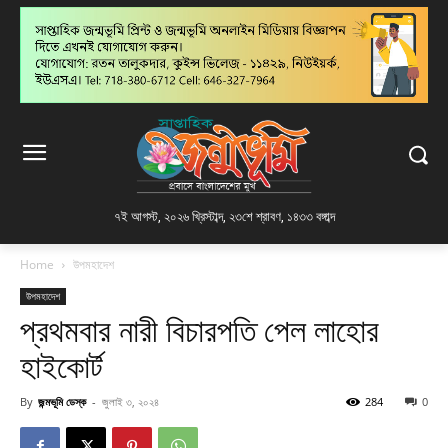
৭ই আগস্ট, ২০২৬ খ্রিস্টাব্দ
,
২৩শে শ্রাবণ, ১৪৩৩ বঙ্গাব্দ
Home
উপমহাদেশ
উপমহাদেশ
প্রথমবার নারী বিচারপতি পেল লাহোর
হাইকোর্ট
By
জন্মভূমি ডেস্ক
-
জুলাই ৩, ২০২৪
284
0