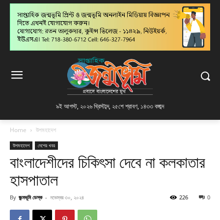
৯ই আগস্ট, ২০২৬ খ্রিস্টাব্দ
,
২৫শে শ্রাবণ, ১৪৩৩ বঙ্গাব্দ
Home
উপমহাদেশ
উপমহাদেশ
দেশের খবর
বাংলাদেশীদের চিকিৎসা দেবে না কলকাতার
হাসপাতাল
By
জন্মভূমি ডেস্ক
-
নভেম্বর ৩০, ২০২৪
226
0