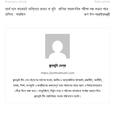
Previous article
Next article
ব্যর্থ হলে কারোরই অস্তিত্ব রাখবে না খুনি
রাশিয়া পারমাণবিক পরীক্ষা শুরু করতে পারে :
হাসিনা : সারজিস
রুশ উপ-পররাষ্ট্রমন্ত্রী
জন্মভূমি ডেস্ক
https://jonmobhumi.com
জন্মভূমি টিম দেশ-বিদেশের সর্বশেষ সংবাদ, জাতীয় ও আন্তর্জাতিক ঘটনাবলি, রাজনীতি, অর্থনীতি,
সমাজ, শিক্ষা, সংস্কৃতি ও জনজীবনের গুরুত্বপূর্ণ খবর পাঠকদের কাছে দ্রুত ও নির্ভরযোগ্যভাবে
পৌঁছে দিতে কাজ করে। বস্তুনিষ্ঠতা, নির্ভুল তথ্য ও পাঠকের আস্থাকে সর্বোচ্চ গুরুত্ব দিয়ে
জন্মভূমি টিম প্রতিনিয়ত সংবাদ পরিবেশনে সচেষ্ট।