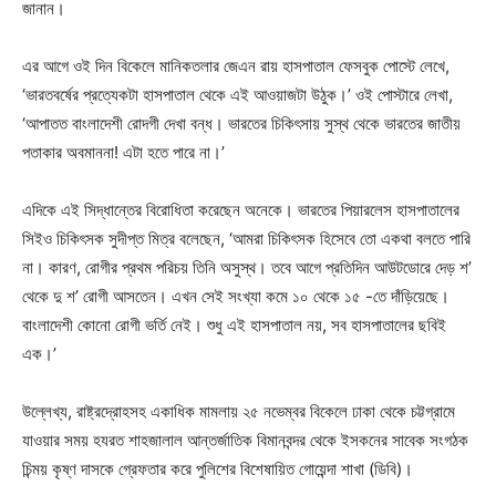
জানান।
এর আগে ওই দিন বিকেলে মানিকতলার জেএন রায় হাসপাতাল ফেসবুক পোস্টে লেখে,
‘ভারতবর্ষের প্রত্যেকটা হাসপাতাল থেকে এই আওয়াজটা উঠুক।’ ওই পোস্টারে লেখা,
‘আপাতত বাংলাদেশী রোদগী দেখা বন্ধ। ভারতের চিকিৎসায় সুস্থ থেকে ভারতের জাতীয়
পতাকার অবমাননা! এটা হতে পারে না।’
এদিকে এই সিদ্ধান্তের বিরোধিতা করেছেন অনেকে। ভারতের পিয়ারলেস হাসপাতালের
সিইও চিকিৎসক সুদীপ্ত মিত্র বলেছেন, ‘আমরা চিকিৎসক হিসেবে তো একথা বলতে পারি
না। কারণ, রোগীর প্রথম পরিচয় তিনি অসুস্থ। তবে আগে প্রতিদিন আউটডোরে দেড় শ’
থেকে দু শ’ রোগী আসতেন। এখন সেই সংখ্যা কমে ১০ থেকে ১৫ -তে দাঁড়িয়েছে।
বাংলাদেশী কোনো রোগী ভর্তি নেই। শুধু এই হাসপাতাল নয়, সব হাসপাতালের ছবিই
এক।’
উল্লেখ্য, রাষ্ট্রদ্রোহসহ একাধিক মামলায় ২৫ নভেম্বর বিকেলে ঢাকা থেকে চট্টগ্রামে
যাওয়ার সময় হযরত শাহজালাল আন্তর্জাতিক বিমানবন্দর থেকে ইসকনের সাবেক সংগঠক
চিন্ময় কৃষ্ণ দাসকে গ্রেফতার করে পুলিশের বিশেষায়িত গোয়েন্দা শাখা (ডিবি)।