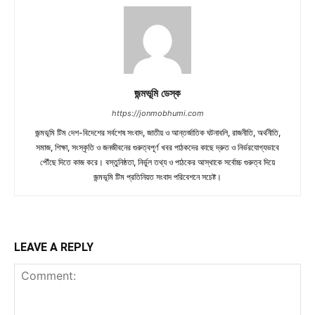
জন্মভূমি ডেস্ক
https://jonmobhumi.com
জন্মভূমি টিম দেশ-বিদেশের সর্বশেষ সংবাদ, জাতীয় ও আন্তর্জাতিক ঘটনাবলি, রাজনীতি, অর্থনীতি,
সমাজ, শিক্ষা, সংস্কৃতি ও জনজীবনের গুরুত্বপূর্ণ খবর পাঠকদের কাছে দ্রুত ও নির্ভরযোগ্যভাবে
পৌঁছে দিতে কাজ করে। বস্তুনিষ্ঠতা, নির্ভুল তথ্য ও পাঠকের আস্থাকে সর্বোচ্চ গুরুত্ব দিয়ে
জন্মভূমি টিম প্রতিনিয়ত সংবাদ পরিবেশনে সচেষ্ট।
LEAVE A REPLY