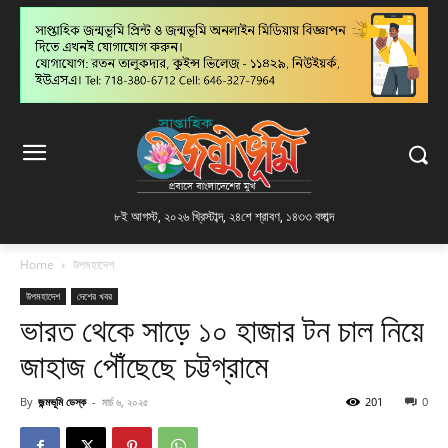
৮ই আগস্ট, ২০২৬ খ্রিস্টাব্দ
,
২৪শে শ্রাবণ, ১৪৩৩ বঙ্গাব্দ
Home
উপমহাদেশ
উপমহাদেশ
দেশের খবর
ভারত থেকে সাড়ে ১০ হাজার টন চাল নিয়ে
জাহাজ পৌঁছেছে চট্টগ্রামে
By
জন্মভূমি ডেস্ক
-
মার্চ ৬, ২০২৫
201
0