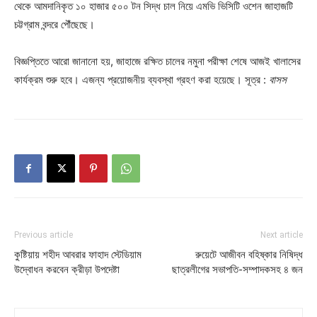
থেকে আমদানিকৃত ১০ হাজার ৫০০ টন সিদ্ধ চাল নিয়ে এমভি ভিসিটি ওশেন জাহাজটি
চট্টগ্রাম বন্দরে পৌঁছেছে।
বিজ্ঞপ্তিতে আরো জানানো হয়, জাহাজে রক্ষিত চালের নমুনা পরীক্ষা শেষে আজই খালাসের
কার্যক্রম শুরু হবে। এজন্য প্রয়োজনীয় ব্যবস্থা গ্রহণ করা হয়েছে। সূত্র :
বাসস
Previous article
Next article
কুষ্টিয়ায় শহীদ আবরার ফাহাদ স্টেডিয়াম
রুয়েটে আজীবন বহিষ্কার নিষিদ্ধ
উদ্বোধন করবেন ক্রীড়া উপদেষ্টা
ছাত্রলীগের সভাপতি-সম্পাদকসহ ৪ জন