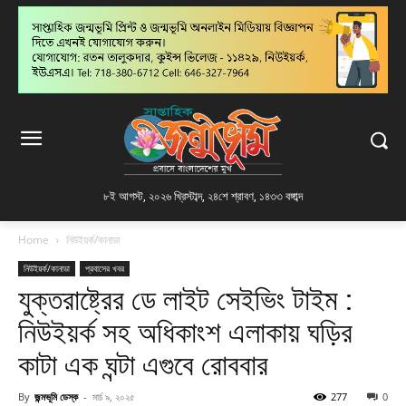
৮ই আগস্ট, ২০২৬ খ্রিস্টাব্দ
,
২৪শে শ্রাবণ, ১৪৩৩ বঙ্গাব্দ
Home
নিউইয়র্ক/কানাডা
নিউইয়র্ক/কানাডা
প্রবাসের খবর
যুক্তরাষ্ট্রের ডে লাইট সেইভিং টাইম :
নিউইয়র্ক সহ অধিকাংশ এলাকায় ঘড়ির
কাটা এক ঘন্টা এগুবে রোববার
By
জন্মভূমি ডেস্ক
-
মার্চ ৯, ২০২৫
277
0