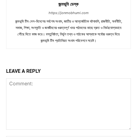
জন্মভূমি ডেস্ক
https://jonmobhumi.com
জন্মভূমি টিম দেশ-বিদেশের সর্বশেষ সংবাদ, জাতীয় ও আন্তর্জাতিক ঘটনাবলি, রাজনীতি, অর্থনীতি,
সমাজ, শিক্ষা, সংস্কৃতি ও জনজীবনের গুরুত্বপূর্ণ খবর পাঠকদের কাছে দ্রুত ও নির্ভরযোগ্যভাবে
পৌঁছে দিতে কাজ করে। বস্তুনিষ্ঠতা, নির্ভুল তথ্য ও পাঠকের আস্থাকে সর্বোচ্চ গুরুত্ব দিয়ে
জন্মভূমি টিম প্রতিনিয়ত সংবাদ পরিবেশনে সচেষ্ট।
LEAVE A REPLY