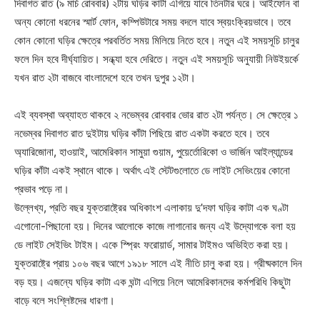
দিবাগত রাত (৯ মার্চ রোববার) ২টায় ঘড়ির কাটা এগিয়ে যাবে তিনটার ঘরে। আইফোন বা
অন্য কোনো ধরনের স্মার্ট ফোন, কম্পিউটারে সময় বদলে যাবে স্বয়ংক্রিয়ভাবে। তবে
কোন কোনো ঘড়ির ক্ষেত্রে পরবর্তিত সময় মিলিয়ে নিতে হবে। নতুন এই সময়সূচি চালুর
ফলে দিন হবে দীর্ঘ্যায়িত। সন্ধ্যা হবে দেরিতে। নতুন এই সময়সূচি অনুযায়ী নিউইয়র্কে
যখন রাত ২টা বাজবে বাংলাদেশে হবে তখন দুপুর ১২টা।
এই ব্যবস্থা অব্যাহত থাকবে ২ নভেম্বর রোববার ভোর রাত ২টা পর্যন্ত। সে ক্ষেত্রে ১
নভেম্বর দিবাগত রাত দুইটায় ঘড়ির কাঁটা পিছিয়ে রাত একটা করতে হবে। তবে
অ্যারিজোনা, হাওয়াই, আমেরিকান সামুয়া গুয়াম, পুয়ের্তোরিকো ও ভার্জিন আইল্যান্ডের
ঘড়ির কাঁটা একই স্থানে থাকে। অর্থাৎ এই স্টেটগুলোতে ডে লাইট সেভিংয়ের কোনো
প্রভাব পড়ে না।
উল্লেখ্য, প্রতি বছর যুক্তরাষ্ট্রের অধিকাংশ এলাকায় দু’দফা ঘড়ির কাটা এক ঘণ্টা
এগোনো-পিছানো হয়। দিনের আলোকে কাজে লাগানোর জন্য এই উদ্যোগকে বলা হয়
ডে লাইট সেইভিং টাইম। একে স্প্রিং ফরোয়ার্ড, সামার টাইমও অভিহিত করা হয়।
যুক্তরাষ্ট্রে প্রায় ১০৬ বছর আগে ১৯১৮ সালে এই নীতি চালু করা হয়। গ্রীষ্মকালে দিন
বড় হয়। এজন্যে ঘড়ির কাটা এক ঘন্টা এগিয়ে নিলে আমেরিকানদের কর্মপরিধি কিছুটা
বাড়ে বলে সংশ্লিষ্টদের ধারণা।