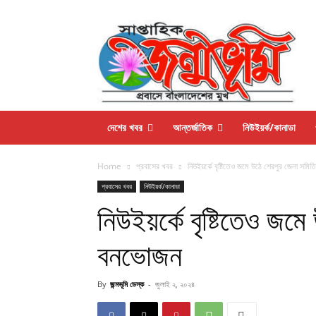
দেশের খবর
আন্তর্জাতিক
নিউইয়র্ক/কানাডা
Home
প্রবাসের খবর
নিউইয়র্কে বৃষ্টিতেও জমে উঠে শেরপুর জেলা সম
প্রবাসের খবর
নিউইয়র্ক/কানাডা
নিউইয়র্কে বৃষ্টিতেও জম
বনভোজন
By
জন্মভূমি ডেস্ক
-
জুলাই ২, ২০২৪