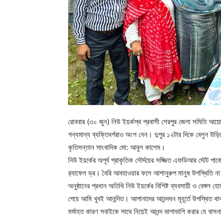
রোববার (৩০ জুন) নিউ ইয়র্কস্থ প্রবাসী শেরপুর জেলা সমিতি আ
গন্যমান্য ব্যক্তিবর্গরাও অংশ নেন। দুপুর ১২টার দিকে বেলুন উড
কৃতিসন্তান সাংবাদিক মো: আবুল কাশেম।
নিউ ইয়র্কের অপূর্ব প্রাকৃতিক সৌর্দয়ের সজ্জিত এফডিআর স্টেট পার
র‌্যাফেল ড্র। বৈরি আবহাওয়ার ফলে আশানুরুপ মানুষ উপস্থিতি 
অনুষ্ঠানের প্রধান অতিথি নিউ ইয়র্কের বিশিষ্ট ব্যবসায়ী ও বেঙ্গল 
পেয়ে আমি খুবই আনন্দিত। আপানাদের আনন্দঘন মূহূর্তে উপস্থিত
মর্মাহত কারণ সবাইকে সাথে নিয়েই আনন্দ ভাগাভাগি করার যে বাসনা