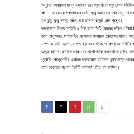
অনুষ্ঠানে অন্যদের মধ্যে বক্তব্য দেন প্রবাসী শেরপুর জেলা সমিত
রাশেদ, আহবায়ক প্রদোষ চক্রবর্তী, যুগ্ম আহবায়ক মোঃ মাসুদ পার
হক ঝন্টু, যুগ্ম সদস্য সচিব রেখা জামান চৌধুরী ডলি প্রমুখ।
বনভোজনে বিশেষ অতিথি ও নিউ ইয়র্ক সিটি মেয়রের দক্ষিণ এশিয়া 
রতন তালুকদার, সাপ্তাহিক প্রবাসের সম্পাদক মোহাম্মদ সাঈদ, উত্
সম্পাদক ফরিদ আলম, সাপ্তাহিক খবর ডটকমের সম্পাদক মশিউর রহমান ম
আবুল কাশেম, জাতিসংঘ মিশনের প্রশাসনিক কর্মকর্তা জাহাঙ্গী
প্রবাসী শেরপুরবাসীর এবারের বনভোজনে র‍্যাফেল ড্র’র জন্য প্রথম 
হোম কেয়ারের প্রধান নির্বাহী কর্মকর্তা এইচ এম জামিল।