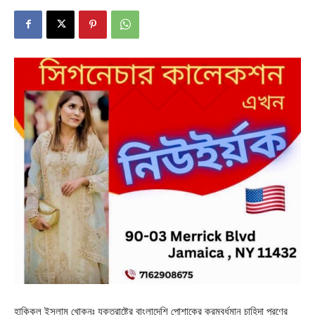
হাকিকুল ইসলাম খোকনঃ যুক্তরাষ্ট্রে বাংলাদেশি পোশাকের ক্রমবর্ধমান চাহিদা পূরণের