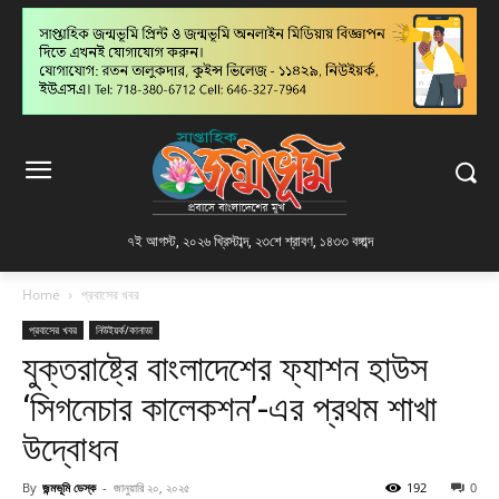
৭ই আগস্ট, ২০২৬ খ্রিস্টাব্দ
,
২৩শে শ্রাবণ, ১৪৩৩ বঙ্গাব্দ
Home
প্রবাসের খবর
প্রবাসের খবর
নিউইয়র্ক/কানাডা
যুক্তরাষ্ট্রে বাংলাদেশের ফ্যাশন হাউস
‘সিগনেচার কালেকশন’-এর প্রথম শাখা
উদ্বোধন
By
জন্মভূমি ডেস্ক
-
জানুয়ারি ২০, ২০২৫
192
0