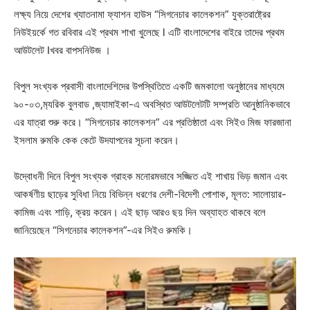
লক্ষ্য নিয়ে দেশের খ্যাতনামা ফ্যাশন হাউস “সিগনেচার কালেকশন” যুক্তরাষ্ট্রের
নিউইয়র্কে গত রবিবার এই প্রথম শাখা খুলেছে l এটি বাংলাদেশের বাইরে তাদের প্রথম
আউটলেট Iখবর বাপসনিউজ ।
বিপুল সংখ্যক প্রবাসী বাংলাদেশিদের উপস্থিতিতে একটি জমকালো অনুষ্ঠানের মাধ্যমে
৯০-০৩,ম‍্যরিক বুলবাড ,জ্যামাইকা-এ অবস্থিত আউটলেটটি সম্প্রতি আনুষ্ঠানিকভাবে
এর যাত্রা শুরু করে। “সিগনেচার কালেকশন” এর প্রতিষ্ঠাতা এবং সিইও মিজ ফারজানা
ইসলাম রুমকি কেক কেটে উদযাপনের সূচনা করেন।
উদ্বোধনী দিনে বিপুল সংখ্যক গ্রাহক মনোরমভাবে সজ্জিত এই শাখায় ভিড় জমান এবং
আকর্ষণীয় ছাড়ের সুবিধা নিয়ে বিভিন্ন ধরণের দেশী-বিদেশী পোশাক, মূলত: সালোয়ার-
কামিজ এবং শাড়ি, ক্রয় করেন। এই ছাড় আরও ছয় দিন অব্যাহত থাকবে বলে
জানিয়েছেন “সিগনেচার কালেকশন”-এর সিইও রুমকি।