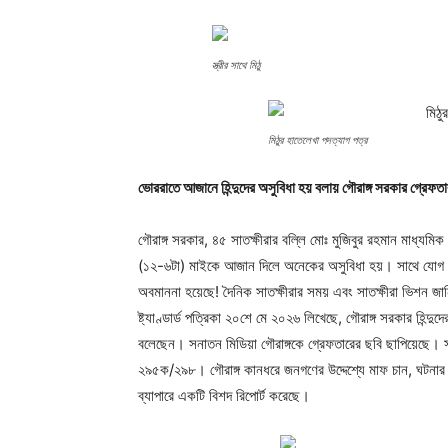
স্ত্রীর সাথে মিঠু
মিঠুর হাতেলেখা পদত্যাগ পত্র
ভোররাতে আজানে হিন্দুদের অসুবিধা হয় বলায় গৌরাঙ্গ সরকার গ্রেফতা
গৌরাঙ্গ সরকার, ৪৫ সাতক্ষীরার বল্লি মোঃ মুজিবুর রহমান মাধ্যমি
(১২-৬টা) মাইকে আজান দিলে অনেকের অসুবিধা হয়। সাথে যোগ দেন,
অবমাননা হয়েছে! দৈনিক সাতক্ষীরার সময় এবং সাতক্ষীরা ভিশন জানি
ষ্ট্যাণ্ডার্ড পত্রিকা ২০শে মে ২০২৬ লিখেছে, গৌরাঙ্গ সরকার হিন
বলেছেন। সনাতন মিডিয়া গৌরাঙ্গকে গ্রেফতারের ছবি ছাপিয়েছে। স
২৯৫ক/২৯৮। গৌরাঙ্গ কানধরে জনগণের উদ্দেশ্যে মাফ চান, ঘটনার
ব্যাপারে একটি বিশদ রিপোর্ট করেছে।