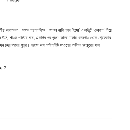
ই, ধর্মীয় অবমাননা। স্থান ময়মনসিংহ। শাওন নাকি তার ‘ইমো’ একাউন্টে ‘কোরান’ নিয়ে
 উঠে, শাওন পালিয়ে যায়, একদিন পর পুলিশ তাঁকে ঢাকার তেজগাঁও থেকে গ্রেফতার
ন চন্দ্র দাসের পুত্র। ভয়েস অফ মাইনরিটি শাওনের বাড়ীঘর ভাংচুরের খবর