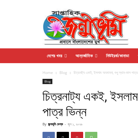
দেশের খবর
আন্তর্জাতিক
নিউইয়র্ক/কানাডা
Home
Blog
চিত্রনাট্য একই, ইসলাম অবমাননা, শুধু স্থান-কাল পাত্র
Blog
চিত্রনাট্য একই, ইসলাম 
পাত্র ভিন্ন
By
জন্মভূমি ডেস্ক
-
জুন ১, ২০২৬