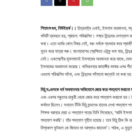
শিতাংশু গুহ, নিউইয়র্ক।।
চিত্রনাট্য একই, ইসলাম অবমাননা, শুধু 
ফাঁদটি ব্যবহৃত হয়, প্রায়শ: পরিকল্পিত। লক্ষ্য হিন্দুদের দেশত্যাগ ক
করা। এতে ধর্মের কোন বিষয় নেই, বরং ধর্মকে ব্যবহার করে স্বার্থ
নুতন করে যাত্রা শুরু। বাংলাদেশের প্রেক্ষিতে এটুকু বলা যায়, হি
নেই। একশ্রেণীর মুসলমানই ইসলামের অবমাননা করে থাকে, যেমন রাম
ইসলামের অবমাননা করেছে। নাসিরনগরে জাহাঙ্গীর কাবার ওপর শীবে
এগুলো পরিকল্পিত ঘটনা, এবং হিন্দুদের ফাঁসানো জন্যেই তা করা 
মিঠু মণ্ডলকে ধর্ম অবমাননার অভিযোগে জোর করে পদত্যাগ করানো 
এবং এরপর স্কুলের চাকুরী থেকে জোর করে পদত্যাগ করানো হয়। তি
কর্মমত ছিলেন। সনাতন টিভি মিঠু মন্ডলের হাতের লেখা পদত্যাগ প
শিক্ষক বরাবরে দেয়া এ পদত্যাগ পত্রে তিনি লিখেছেন, ‘আমি ইসলাম
পদত্যাগ করছি’। তাঁর পদত্যাগ গৃহীত হয়েছে। তবে মিঠু ঠিক কি বল
বিশ্বকাপ ফুটবলে কে জিতবে তা আল্লাও জানেনা’। পাঠক, এ মুহূর্তে