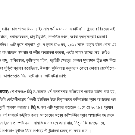
স্থান-কাল পাত্র ভিন্ন। ইসলাম ধর্ম অবমাননা একটি ফাঁদ, হিন্দুদের বিরুদ্ধে এই
রানো, ধর্মান্তরকরন, চাকুরীচ্যুতি, সম্পত্তি দখল, অথবা ব্যক্তিস্বার্থ চরিতার্থ
সিদ্ধি। এটি নুতন ধান্ধা? খুব যে নুতন তাও নয়, ২০১২ সালে ‘রামু’র ঘটনা থেকে এর
ন্দুরা বাংলাদেশে ইসলাম বা নবীর অবমাননা করেনা, এতটা সাহস তাদের নেই, রুচিও
ু, নাসিরনগর, কুমিল্লার ঘটনা, প্রতিটি ক্ষেত্রে একজন মুসলমান হিন্দু নাম নিয়ে
র মুর্ক্তি স্থাপন করেছিলো, ইকবাল কুমিল্লায় হনুমানের কোলে কোরান রেখেছিলো-
হয়। আপাতত:তিনদিনে ঘটে যাওয়া ৩টি ঘটনা দেখি:
হয়েছে:
গোপালগঞ্জে মিঠু মণ্ডলকে ধর্ম অবমাননার অভিযোগে প্রথমে আটক করা হয়,
নি কোটালীপাড়ায় পিঞ্জরী ইউনিয়ন উচ্চ বিদ্যালয়ের কম্পিউটার ল্যাব অপারেটর পদে
ত্রটি প্রকাশ করেছে। মিঠু মণ্ডল এটি স্বাক্ষর করেছেন ২১শে মে ২০২৬। প্রধান
 ধর্ম সম্পর্কে কটূক্তি করায় জনরোষের জন্যে কম্পিউটার ল্যাব অপারেটর পদ থেকে
েছিলেন তা স্পষ্ট নয়। সামাজিক মাধ্যমে জানা যায়, মিঠু নাকি বলেছেন যে,
 বিশ্বকাপ ফুটবল নিয়ে বিশ্বব্যাপী উন্মাদনা চলছে তা সবার জানা।