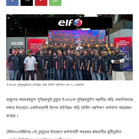
ইএলএফ লুব্রিক্যান্টসের হাইব্রিড গাড়ি সার্ভিস প্রশিক্ষণ পেল ৫০ মেকানিক
ফ্রান্সের পারফরম্যান্স লুব্রিক্যান্ট ব্র্যান্ড ইএলএফ লুব্রিক্যান্টস স্থানীয় গাড়ি মেকানিকদের
দক্ষতা উন্নয়নে একদিনব্যাপী বিশেষ হাইব্রিড গাড়ি সার্ভিস প্রশিক্ষণ কর্মশালা আয়োজন
করেছে।
টোটালএনার্জিসের এই ব্র্যান্ডের উদ্যোগে কর্মশালাটি শুক্রবার রাজধানীর কন্টিনেন্টাল