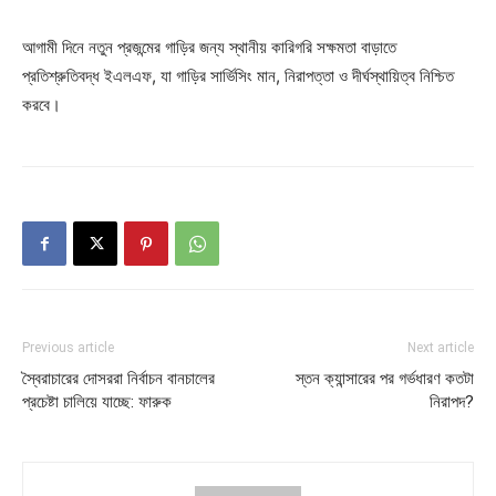
আগামী দিনে নতুন প্রজন্মের গাড়ির জন্য স্থানীয় কারিগরি সক্ষমতা বাড়াতে
প্রতিশ্রুতিবদ্ধ ইএলএফ, যা গাড়ির সার্ভিসিং মান, নিরাপত্তা ও দীর্ঘস্থায়িত্ব নিশ্চিত
করবে।
Previous article
Next article
স্বৈরাচারের দোসররা নির্বাচন বানচালের
স্তন ক্যান্সারের পর গর্ভধারণ কতটা
প্রচেষ্টা চালিয়ে যাচ্ছে: ফারুক
নিরাপদ?