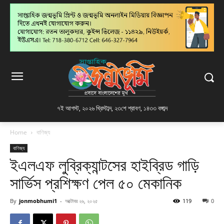
৭ই আগস্ট, ২০২৬ খ্রিস্টাব্দ
,
২৩শে শ্রাবণ, ১৪৩৩ বঙ্গাব্দ
Home
বাণিজ্য
বাণিজ্য
ইএলএফ লুব্রিক্যান্টসের হাইব্রিড গাড়ি
সার্ভিস প্রশিক্ষণ পেল ৫০ মেকানিক
By
jonmobhumi1
-
অক্টোবর ২৬, ২০২৫
119
0