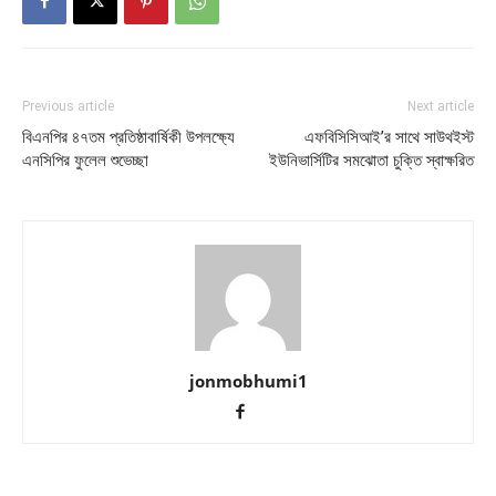
Previous article
Next article
বিএনপির ৪৭তম প্রতিষ্ঠাবার্ষিকী উপলক্ষ্যে
এফবিসিসিআই’র সাথে সাউথইস্ট
এনসিপির ফুলেল শুভেচ্ছা
ইউনিভার্সিটির সমঝোতা চুক্তি স্বাক্ষরিত
jonmobhumi1