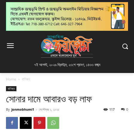
৭ই আগস্ট, ২০২৬ খ্রিস্টাব্দ
,
২৩শে শ্রাবণ, ১৪৩৩ বঙ্গাব্দ
Home
বাণিজ্য
বাণিজ্য
সোনার দামে আবারও বড় লাফ
By
jonmobhumi1
-
সেপ্টেম্বর ২, ২০২৫
117
0