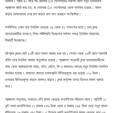
সরকার। প্রায় ৪০ বছর পর রোববার (১৪ সেপ্টেম্বর) দিবাগত রাতে নতুন ট্যারিফের
প্রজ্ঞাপন জারি করা হয়, যা সোমবার (১৫ সেপ্টেম্বর) থেকে কার্যকর হয়েছে। মাশুল
বাড়ায় ভোক্তাদের ওপর চাপ বাড়বে বলে মনে করছেন সংশ্লিষ্টরা।
সবমিলিয়ে এবার গড়ে ট্যারিফ বেড়েছে ৩৫ থেকে ৪১ শতাংশের মতো। তবে বন্দর
ব্যবহারকারীরা বলছেন, বিশ্ব পরিস্থিতি বিবেচনায় বর্তমান সময়ে ট্যারিফ বাড়ানোর
বিষয়টি উদ্বেগের।
চট্টগ্রাম বন্দরে মোট ৫২টি খাতে মাশুল আদায় করা হয়। সেখান থেকে ২৩টি খাতে সরাসরি
বর্ধিত হারে ট্যারিফ আদায় অনুমোদন হয়েছে। প্রজ্ঞাপন অনুযায়ী বন্দর ব্যবহারকারীদের
কাছ থেকে আদায়যোগ্য ভাড়া, টোল, রেইল, ফি ও মাশুলের ক্ষেত্রে নতুন ট্যারিফ তফসিল
কার্যকর হয়েছে। মাশুলের ক্ষেত্রে ডলারপ্রতি বিনিময়মূল্য ধরা হয়েছে ১২২ টাকা।
ডলারের বিনিময়মূল্য বাড়লে মাশুলও বাড়বে। বন্দর কর্তৃপক্ষ ডলার হিসেবে মাশুল আদায়
করে।
প্রজ্ঞাপন অনুসারে, সবচেয়ে বেশি মাশুল বেড়েছে কনটেইনার পরিবহন খাতে। প্রতিটি ২০
ফুট লম্বা কনটেইনারে ১১ হাজার ৮৪৯ টাকা থেকে ৪ হাজার ৩৯৫ টাকা বেড়ে নতুন মাশুল
দাঁড়িয়েছে ১৬ হাজার ২৪৩ টাকা। এ হিসেবে প্রতি কনটেইনারে মাশুল বেড়েছে গড়ে ৩৭