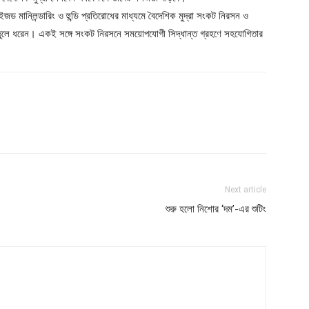
ইজড মানিলন্ডারিং ও হুন্ডি প্রতিরোধের মাধ্যমে বৈদেশিক মুদ্রা সংকট নিরসন ও
িকা তুলে ধরেন। একই সঙ্গে সংকট নিরসনে সময়োপযোগী সিদ্ধান্ত গ্রহণে সহযোগিতার
Next article
শুরু হলো নিশোর ‘দম’-এর শুটিং