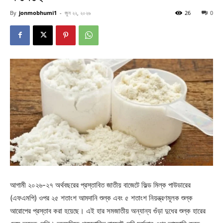
By
jonmobhumi1
-
জুন ২২, ২০২৬
26
0
আগামী ২০২৬-২৭ অর্থবছরের প্রস্তাবিত জাতীয় বাজেটে ফিল্ড মিল্ক পাউডারের
(এফএমপি) ওপর ২৫ শতাংশ আমদানি শুল্ক এবং ৫ শতাংশ নিয়ন্ত্রণমূলক শুল্ক
আরোপের প্রস্তাব করা হয়েছে। এই হার সমজাতীয় অন্যান্য গুঁড়া দুধের শুল্ক হারের