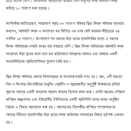
চেয়ে অনেক বেশি। অন্যদিকে প্রস্তাবিত বাজেটে বেবি ফর্মুলার ওপর আমদানি শুল্ক
কমিয়ে ১০ শতাংশ করা হয়েছে।
সংশ্লিষ্টরা জানিয়েছেন, সারাদেশে প্রায় ৮৮ শতাংশ পরিবার ফিল্ড মিল্ক পাউডার ব্যবহার
করলেও, আমদানি শুল্ক ও অন্যান্য কর মিলিয়ে এর ওপর মোট করভার দাঁড়িয়েছে ৬৪
দশমিক ২৫ শতাংশ। বাংলাদেশে সব ধরনের গুঁড়া দুধের ক্যাটেগরির মধ্যে এ ধরনের
মিল্ক পাউডারের ওপরই করের হার সবচেয়ে বেশি। ফিল্ড মিল্ক পাউডারের আমদানি শুল্ক
অন্যান্য গুঁড়া দুধের মতো হলে কর কাঠামোতে সামঞ্জস্য আসবে এবং বাজারে একটি
সমতাভিত্তিক প্রতিযোগিতার সুযোগ তৈরি হবে।
ফিল্ড মিল্ক পাউডার কোনো বিলাসদ্রব্য বা কনফেকশনারি পণ্য নয়। বরং, এটি বাড়ন্ত
শিশু ও কিশোর-কিশোরীদের দৈনন্দিন প্রোটিন ও প্রয়োজনীয় অনুপুষ্টি উপাদানের চাহিদা
পূরণের ক্ষেত্রে একটি অন্যতম প্রধান মাধ্যম হিসেবে কাজ করে। চলতি বছরের এপ্রিলে
বাণিজ্য মন্ত্রণালয় এবং ইউরোপীয় ইউনিয়নের একটি প্রতিনিধি দলের মধ্যে অনুষ্ঠিত
বৈঠকে এ বিষয়ে আলোচনা করা হয়। আলোচনায় দ্বিপক্ষীয় বাণিজ্য সম্প্রসারণের
ক্ষেত্রে বিভিন্ন ক্যাটেগরির গুঁড়া দুধের শুল্ক কাঠামোর সমন্বয়ের বিষয়ে দুইপক্ষ একমত
হয়।