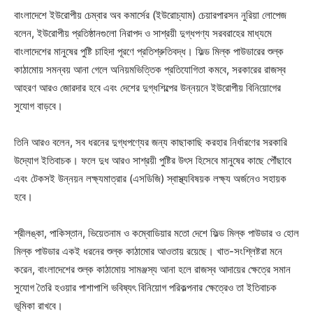
বাংলাদেশে ইউরোপীয় চেম্বার অব কমার্সের (ইউরোচ্যাম) চেয়ারপারসন নুরিয়া লোপেজ
বলেন, ইউরোপীয় প্রতিষ্ঠানগুলো নিরাপদ ও সাশ্রয়ী দুগ্ধপণ্য সরবরাহের মাধ্যমে
বাংলাদেশের মানুষের পুষ্টি চাহিদা পূরণে প্রতিশ্রুতিবদ্ধ। ফিল্ড মিল্ক পাউডারের শুল্ক
কাঠামোয় সমন্বয় আনা গেলে অনিয়মভিত্তিক প্রতিযোগিতা কমবে, সরকারের রাজস্ব
আহরণ আরও জোরদার হবে এবং দেশের দুগ্ধশিল্পের উন্নয়নে ইউরোপীয় বিনিয়োগের
সুযোগ বাড়বে।
তিনি আরও বলেন, সব ধরনের দুগ্ধপণ্যের জন্য কাছাকাছি করহার নির্ধারণের সরকারি
উদ্যোগ ইতিবাচক। ফলে দুধ আরও সাশ্রয়ী পুষ্টির উৎস হিসেবে মানুষের কাছে পৌঁছাবে
এবং টেকসই উন্নয়ন লক্ষ্যমাত্রার (এসডিজি) স্বাস্থ্যবিষয়ক লক্ষ্য অর্জনেও সহায়ক
হবে।
শ্রীলঙ্কা, পাকিস্তান, ভিয়েতনাম ও কম্বোডিয়ার মতো দেশে ফিল্ড মিল্ক পাউডার ও হোল
মিল্ক পাউডার একই ধরনের শুল্ক কাঠামোর আওতায় রয়েছে। খাত-সংশ্লিষ্টরা মনে
করেন, বাংলাদেশের শুল্ক কাঠামোয় সামঞ্জস্য আনা হলে রাজস্ব আদায়ের ক্ষেত্রে সমান
সুযোগ তৈরি হওয়ার পাশাপাশি ভবিষ্যৎ বিনিয়োগ পরিকল্পনার ক্ষেত্রেও তা ইতিবাচক
ভূমিকা রাখবে।