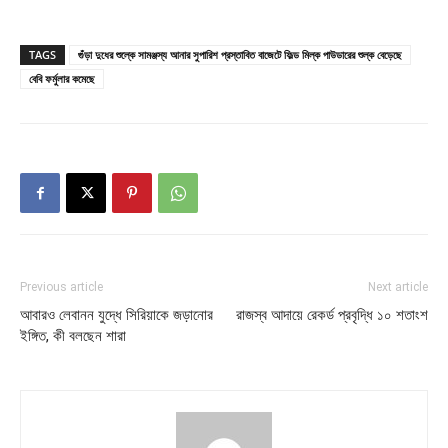
TAGS
গুঁড়া দুধের শুল্কে সামঞ্জস্য আনার সুপারিশ প্রস্তাবিত বাজেটে ফিল্ড মিল্ক পাউডারের শুল্ক বেড়েছে
বেবি ফর্মুলার কমেছে
Previous article
Next article
আবারও লেবানন যুদ্ধে সিরিয়াকে জড়ানোর
রাজস্ব আদায়ে রেকর্ড প্রবৃদ্ধি ১০ শতাংশ
ইঙ্গিত, কী বলছেন শারা