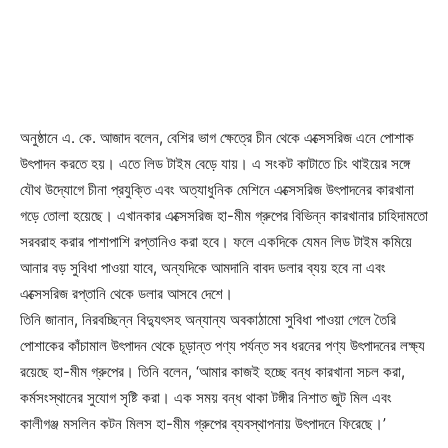
অনুষ্ঠানে এ. কে. আজাদ বলেন, বেশির ভাগ ক্ষেত্রে চীন থেকে এক্সেসরিজ এনে পোশাক
উৎপাদন করতে হয়। এতে লিড টাইম বেড়ে যায়। এ সংকট কাটাতে চিং থাইয়ের সঙ্গে
যৌথ উদ্যোগে চীনা প্রযুক্তি এবং অত্যাধুনিক মেশিনে এক্সেসরিজ উৎপাদনের কারখানা
গড়ে তোলা হয়েছে। এখানকার এক্সেসরিজ হা-মীম গ্রুপের বিভিন্ন কারখানার চাহিদামতো
সরবরাহ করার পাশাপাশি রপ্তানিও করা হবে। ফলে একদিকে যেমন লিড টাইম কমিয়ে
আনার বড় সুবিধা পাওয়া যাবে, অন্যদিকে আমদানি বাবদ ডলার ব্যয় হবে না এবং
এক্সেসরিজ রপ্তানি থেকে ডলার আসবে দেশে।
তিনি জানান, নিরবচ্ছিন্ন বিদ্যুৎসহ অন্যান্য অবকাঠামো সুবিধা পাওয়া গেলে তৈরি
পোশাকের কাঁচামাল উৎপাদন থেকে চূড়ান্ত পণ্য পর্যন্ত সব ধরনের পণ্য উৎপাদনের লক্ষ্য
রয়েছে হা-মীম গ্রুপের। তিনি বলেন, ‘আমার কাজই হচ্ছে বন্ধ কারখানা সচল করা,
কর্মসংস্থানের সুযোগ সৃষ্টি করা। এক সময় বন্ধ থাকা টঙ্গীর নিশাত জুট মিল এবং
কালীগঞ্জ মসলিন কটন মিলস হা-মীম গ্রুপের ব্যবস্থাপনায় উৎপাদনে ফিরেছে।’