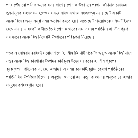
পণ্য পৌঁছানো পর্যন্ত অনেক সময় লাগে। পোশাক উৎপাদনে প্রধান কাঁচামাল ফেব্রিক্স
তুলনামূলক সহজলভ্য হলেও সব এক্সেসরিজ এখনও সহজলভ্য নয়। ছোট একটি
এক্সেসরিজের জন্য লম্বা সময় অপেক্ষা করতে হয়। এতে ছোট প্রয়োজনেও লিড টাইমও
বেড়ে যায়। এ সংকট কাটাতে তৈরি পোশাক খাতের স্বনামধন্য প্রতিষ্ঠান হা-মীম গ্রুপ
সব ধরনের এক্সেসরিজ নিজেরাই উৎপাদনের পরিকল্পনা নিয়েছে।
গতকাল সোমবার নরসিংদীর ঘোড়াশালে ‘হা-মীম চিং থাই পকেটিং অ্যান্ড এক্সেসরিজ’ নামে
নতুন এক্সেসরিজ কারখানার উৎপাদন কার্যক্রম উদ্বোধন করেন হা-মীম গ্রুপের
ব্যবস্থাপনা পরিচালক এ. কে. আজাদ। এ সময় কয়েকটি ব্র্যান্ড-ক্রেতা প্রতিষ্ঠানের
প্রতিনিধিরা উপস্থিত ছিলেন। অনুষ্ঠানে জানানো হয়, নতুন কারখানায় অন্তত ১৫ হাজার
মানুষের কর্মসংস্থান হবে।