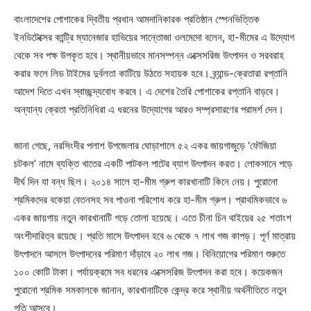
বাংলাদেশের পোশাকের দ্বিতীয় প্রধান আমদানিকারক প্রতিষ্ঠান স্পেনভিত্তিক
ইনডিটেক্সের কান্ট্রি ম্যানেজার হাভিয়ের সান্তোজা ওলমেদো বলেন, হা-মীমের এ উদ্যোগ
থেকে সব পক্ষ উপকৃত হবে। স্থানীয়ভাবে মানসম্পন্ন এক্সেসরিজ উৎপাদন ও সরবরাহ
করার ফলে লিড টাইমের দুর্বলতা কাটিয়ে উঠতে সহায়ক হবে। ব্র্যান্ড-ক্রেতারা রপ্তানি
আদেশ দিতে এখন স্বাচ্ছন্দ্যবোধ করবে। এ দেশের তৈরি পোশাকের রপ্তানি বাড়বে।
অন্যান্য ক্রেতা প্রতিনিধিরা এ ধরনের উদ্যোগের আরও সম্প্রসারণের পরামর্শ দেন।
জানা গেছে, নরসিংদীর পলাশ উপজেলার ঘোড়াশালে ৫২ একর জায়গাজুড়ে ‘ফৌজিয়া
চটকল’ নামে ব্যক্তি খাতের একটি পাটকল পাটের ব্যাগ উৎপাদন করত। লোকসানে পড়ে
দীর্ঘ দিন যা বন্ধ ছিল। ২০১৪ সালে হা-মীম গ্রুপ কারখানাটি কিনে নেয়। পুরোনো
শ্রমিকদের বকেয়া বেতনসহ সব পাওনা পরিশোধ করে হা-মীম গ্রুপ। প্রাথমিকভাবে ৬
একর জায়গায় নতুন কারখানাটি গড়ে তোলা হয়েছে। এতে চীনা চিন থাইয়ের ২৫ শতাংশ
অংশীদারিত্ব রয়েছে। প্রতি মাসে উৎপাদন হবে ৬ থেকে ৭ লাখ গজ কাপড়। পূর্ণ মাত্রায়
উৎপাদনে আসলে উৎপাদনের পরিমাণ দাঁড়াবে ২০ লাখ গজ। বিনিয়োগের পরিমাণ শুরুতে
১০০ কোটি টাকা। পর্যায়ক্রমে সব ধরনের এক্সেসরিজ উৎপাদন করা হবে। কয়েকজন
পুরোনো শ্রমিক সমকালকে জানান, কারখানাটিকে কেন্দ্র করে স্থানীয় অর্থনীতিতে নতুন
গতি আসবে।