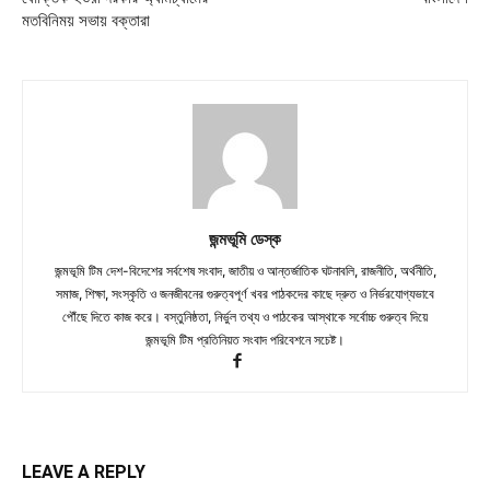
মতবিনিময় সভায় বক্তারা
জন্মভূমি ডেস্ক
জন্মভূমি টিম দেশ-বিদেশের সর্বশেষ সংবাদ, জাতীয় ও আন্তর্জাতিক ঘটনাবলি, রাজনীতি, অর্থনীতি,
সমাজ, শিক্ষা, সংস্কৃতি ও জনজীবনের গুরুত্বপূর্ণ খবর পাঠকদের কাছে দ্রুত ও নির্ভরযোগ্যভাবে
পৌঁছে দিতে কাজ করে। বস্তুনিষ্ঠতা, নির্ভুল তথ্য ও পাঠকের আস্থাকে সর্বোচ্চ গুরুত্ব দিয়ে
জন্মভূমি টিম প্রতিনিয়ত সংবাদ পরিবেশনে সচেষ্ট।
LEAVE A REPLY