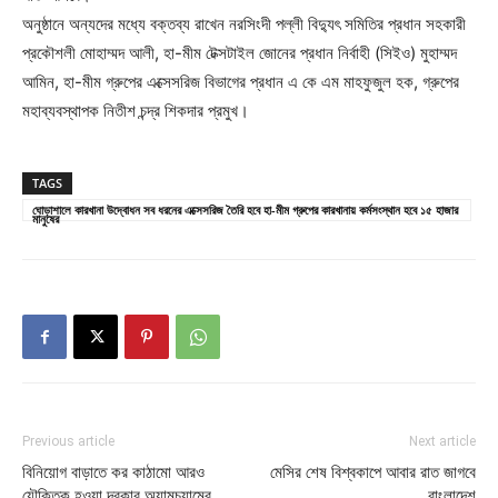
অনুষ্ঠানে অন্যদের মধ্যে বক্তব্য রাখেন নরসিংদী পল্লী বিদ্যুৎ সমিতির প্রধান সহকারী
প্রকৌশলী মোহাম্মদ আলী, হা-মীম টেক্সটাইল জোনের প্রধান নির্বাহী (সিইও) মুহাম্মদ
আমিন, হা-মীম গ্রুপের এক্সেসরিজ বিভাগের প্রধান এ কে এম মাহফুজুল হক, গ্রুপের
মহাব্যবস্থাপক নিতীশ চন্দ্র শিকদার প্রমুখ।
TAGS
ঘোড়াশালে কারখানা উদ্বোধন সব ধরনের এক্সেসরিজ তৈরি হবে হা-মীম গ্রুপের কারখানায় কর্মসংস্থান হবে ১৫ হাজার
মানুষের
Previous article
Next article
বিনিয়োগ বাড়াতে কর কাঠামো আরও
মেসির শেষ বিশ্বকাপে আবার রাত জাগবে
যৌক্তিক হওয়া দরকার অ্যামচ্যামের
বাংলাদেশ