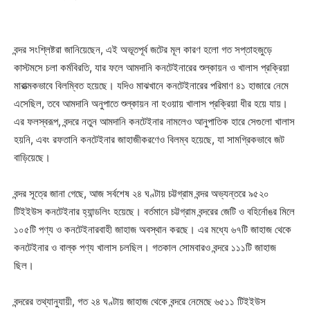
বন্দর সংশ্লিষ্টরা জানিয়েছেন, এই অভূতপূর্ব জটের মূল কারণ হলো গত সপ্তাহজুড়ে
কাস্টমসে চলা কর্মবিরতি, যার ফলে আমদানি কনটেইনারের শুল্কায়ন ও খালাস প্রক্রিয়া
মারাত্মকভাবে বিলম্বিত হয়েছে। যদিও মাঝখানে কনটেইনারের পরিমাণ ৪১ হাজারে নেমে
এসেছিল, তবে আমদানি অনুপাতে শুল্কায়ন না হওয়ায় খালাস প্রক্রিয়া ধীর হয়ে যায়।
এর ফলস্বরূপ, বন্দরে নতুন আমদানি কনটেইনার নামলেও আনুপাতিক হারে সেগুলো খালাস
হয়নি, এবং রফতানি কনটেইনার জাহাজীকরণেও বিলম্ব হয়েছে, যা সামগ্রিকভাবে জট
বাড়িয়েছে।
বন্দর সূত্রে জানা গেছে, আজ সর্বশেষ ২৪ ঘণ্টায় চট্টগ্রাম বন্দর অভ্যন্তরে ৯৫২০
টিইইউস কনটেইনার হ্যান্ডলিং হয়েছে। বর্তমানে চট্টগ্রাম বন্দরের জেটি ও বহির্নোঙর মিলে
১০৫টি পণ্য ও কনটেইনারবাহী জাহাজ অবস্থান করছে। এর মধ্যে ৬৭টি জাহাজ থেকে
কনটেইনার ও বাল্ক পণ্য খালাস চলছিল। গতকাল সোমবারও বন্দরে ১১১টি জাহাজ
ছিল।
বন্দরের তথ্যানুযায়ী, গত ২৪ ঘণ্টায় জাহাজ থেকে বন্দরে নেমেছে ৬৫১১ টিইইউস