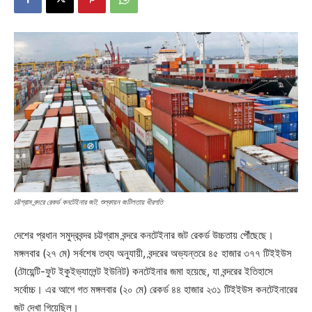
চট্টগ্রাম বন্দরে রেকর্ড কনটেইনার জট: শুল্কায়ন জটিলতায় ধীরগতি
দেশের প্রধান সমুদ্রবন্দর চট্টগ্রাম বন্দরে কনটেইনার জট রেকর্ড উচ্চতায় পৌঁছেছে।
মঙ্গলবার (২৭ মে) সর্বশেষ তথ্য অনুযায়ী, বন্দরের অভ্যন্তরে ৪৫ হাজার ৩৭৭ টিইইউস
(টোয়েন্টি-ফুট ইকুইভ্যালেন্ট ইউনিট) কনটেইনার জমা হয়েছে, যা বন্দরের ইতিহাসে
সর্বোচ্চ। এর আগে গত মঙ্গলবার (২০ মে) রেকর্ড ৪৪ হাজার ২৩১ টিইইউস কনটেইনারের
জট দেখা গিয়েছিল।