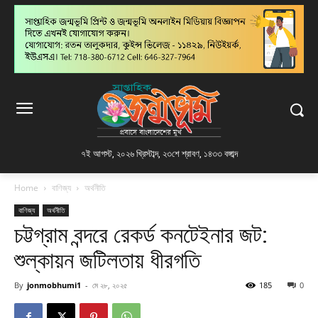
৭ই আগস্ট, ২০২৬ খ্রিস্টাব্দ
,
২৩শে শ্রাবণ, ১৪৩৩ বঙ্গাব্দ
Home
বাণিজ্য
অর্থনীতি
বাণিজ্য
অর্থনীতি
চট্টগ্রাম বন্দরে রেকর্ড কনটেইনার জট:
শুল্কায়ন জটিলতায় ধীরগতি
By
jonmobhumi1
-
মে ২৮, ২০২৫
185
0