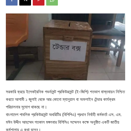
সরকারি ক্রয়ে ইলেকট্রনিক গভর্নমেন্ট প্রকিউরমেন্ট (ই-জিপি) শতভাগ বাস্তবায়ন নিশ্চিত
করতে আগামী ১ জুলাই থেকে আর কোনো ম্যানুয়াল বা অফলাইন টেন্ডার কার্যক্রম
পরিচালনার সুযোগ থাকছে না।
বাংলাদেশ পাবলিক প্রকিউরমেন্ট অথরিটির (বিপিপিএ) প্রধান নির্বাহী কর্মকর্তা এস. এম.
মঈন উদ্দীন আহম্মেদ গতকাল মঙ্গলবার বিপিপিএ সম্মেলন কক্ষে অনুষ্ঠিত একটি জাতীয়
কর্মশালায় এ কথা বলেন।