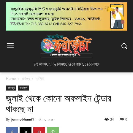
৮ই আগস্ট, ২০২৬ খ্রিস্টাব্দ
,
২৪শে শ্রাবণ, ১৪৩৩ বঙ্গাব্দ
Home
বাণিজ্য
অর্থনীতি
বাণিজ্য
অর্থনীতি
জুলাই থেকে কোনো অফলাইন টেন্ডার
থাকছে না
By
jonmobhumi1
-
মে ২০, ২০২৬
34
0