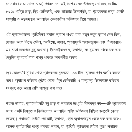
সোমবার (৫ মে থেকে ৯ মে) পর্যন্ত চলা এই বিশেষ সেল উপলক্ষ্যে থাকছে সর্বোচ্চ
৮০% পর্যন্ত ছাড়, ফ্রি ডেলিভারি, এবং ভাউচার ডিসকাউন্ট, যা গ্রাহকদের জন্য একটি
সাশ্রয়ী ও আনন্দদায়ক অনলাইন কেনাকাটার অভিজ্ঞতা নিয়ে আসবে।
এই ক্যাম্পেইনের প্রতিদিনই দারাজ অ্যাপে পাওয়া যাবে নতুন নতুন ফ্ল্যাশ সেল ডিল,
যেখানে অংশ নিচ্ছে ডেটল, ওরাইমো, হায়ার, প্যারাস্যুট অ্যাডভান্সড এবং নিওকেয়ার-
এর মতো জনপ্রিয় ব্র্যান্ডগুলো। ইলেকট্রনিকস, ফ্যাশন, স্বাস্থ্যসেবা থেকে শুরু করে
দৈনন্দিন ব্যবহার্য নানা পণ্যে থাকছে আকর্ষণীয় অফার।
ফ্রি ডেলিভারি সুবিধা পেতে গ্রাহকদের ন্যূনতম ৭৯৯ টাকা মূল্যের পণ্য অর্ডার করতে
হবে। অ্যাপের ভাউচার সেন্টার থেকে ‘ফ্রি ডেলিভারি’ ও অন্যান্য ডিসকাউন্ট ভাউচার
সংগ্রহ করে আরো বেশি সাশ্রয় করা যাবে।
দারাজ জানায়, ক্যাম্পেইনটি শুধু ছাড় বা অফারের মধ্যেই সীমাবদ্ধ নয়—এটি গ্রাহকদের
জন্য একটি বিস্তৃত ও নির্ভরযোগ্য অনলাইন শপিং অভিজ্ঞতা নিশ্চিত করতেই নেওয়া
হয়েছে। গ্যাজেট, বিউটি প্রোডাক্ট, ফ্যাশন, হোম অ্যাপ্লায়েন্স থেকে শুরু করে আরও
অনেক ক্যাটাগরির পণ্যে থাকছে অফার, যা প্রতিটি গ্রাহকের চাহিদা পূরণে সহায়ক