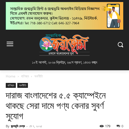
১০ই আগস্ট, ২০২৬ খ্রিস্টাব্দ
,
২৬শে শ্রাবণ, ১৪৩৩ বঙ্গাব্দ
Home
বাণিজ্য
অর্থনীতি
বাণিজ্য
অর্থনীতি
দারাজ বাংলাদেশের ৫.৫ ক্যাম্পেইনে
থাকছে সেরা দামে পণ্য কেনার সুবর্ণ
সুযোগ
By
জন্মভূমি ডেস্ক
-
মে ৭, ২০২৫
179
0