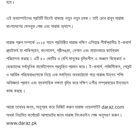
হবে।
এই ক্যাম্পেইনের প্রতিটি দিনেই থাকছে নতুন নতুন চমক। তাই চোখ রাখুন দারাজ
বাংলাদেশের ফেসবুক পেজ এবং দারাজ অ্যাপে।
দারাজ গ্রুপ সম্পর্কে ২০১৫ সালে প্রতিষ্ঠিত দারাজ দক্ষিণ এশিয়ার শীর্ষস্থানীয় ই-কমার্স
প্ল্যাটফর্ম যা পাকিস্তান, বাংলাদেশ, শ্রীলঙ্কা, নেপাল এবং মায়ানমারে কার্যক্রম
পরিচালনা করছে। এটি ৫০ কোটির ও বেশি মানুষের বৃদ্ধিশীল এ অঞ্চলে বিক্রেতা ও
ক্রেতাদের সর্বাধুনিক মার্কেটপ্লেস প্রযুক্তি প্রদান করে। ই-কমার্স, লজিস্টিকস, পেমেন্ট
ও আর্থিক পরিষেবাগুলোকে নিয়ে এক সমন্বিত অবকাঠামো গড়ে দারাজ উন্নত শপিং
অভিজ্ঞতা প্রদান এবং ব্যবসায়িক দক্ষতা বৃদ্ধি করে দক্ষিণ এশীয় সম্প্রদায়ের উন্নয়নে
কাজ করছে।
আরো তথ্যের জন্য, অনুগ্রহ করে ভিজিট করুন দারাজ ওয়েবসাইট daraz.com
অথবা নিয়মিত কর্পোরেট আপডেটের জন্য দারাজ লিংকডইন পেজ অনুসরণ করুন।
www.daraz.pk