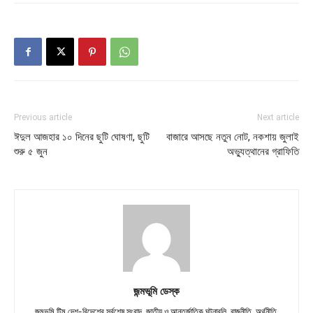
Previous article
Next article
ঈদুল আজহার ১০ দিনের ছুটি ঘোষণা, ছুটি
বাজারে আসছে নতুন নোট, নকশায় জুলাই
শুরু ৫ জুন
অভ্যুত্থানের গ্রাফিতি
জন্মভূমি ডেস্ক
জন্মভূমি টিম দেশ-বিদেশের সর্বশেষ সংবাদ, জাতীয় ও আন্তর্জাতিক ঘটনাবলি, রাজনীতি, অর্থনীতি,