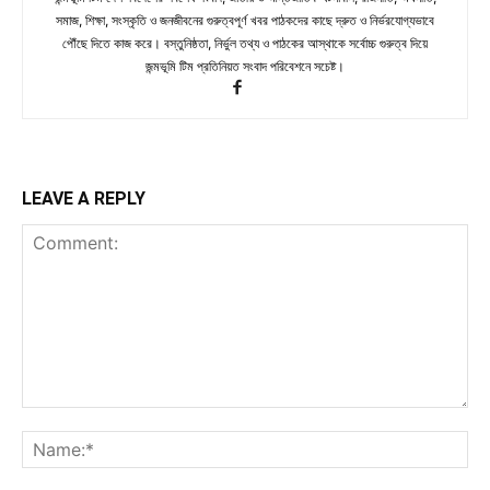
সমাজ, শিক্ষা, সংস্কৃতি ও জনজীবনের গুরুত্বপূর্ণ খবর পাঠকদের কাছে দ্রুত ও নির্ভরযোগ্যভাবে
পৌঁছে দিতে কাজ করে। বস্তুনিষ্ঠতা, নির্ভুল তথ্য ও পাঠকের আস্থাকে সর্বোচ্চ গুরুত্ব দিয়ে
জন্মভূমি টিম প্রতিনিয়ত সংবাদ পরিবেশনে সচেষ্ট।
LEAVE A REPLY