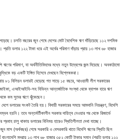
ড গড়েছে। চলতি বছরের জুন শেষে দেশের মোট বৈদেশিক ঋণ দাঁড়িয়েছে ১১২ দশমিক
র। প্রতি ডলার ১২২ টাকা ধরে এই অর্থের পরিমাণ দাঁড়ায় প্রায় ১৩ লাখ ৬৮ হাজার
ি ঋণের পরিমাণ, যা অর্থনীতিবিদদের মধ্যে নতুন উদ্বেগের জন্ম দিয়েছে। অবকাঠামো
 বৃদ্ধিকে বড় একটি ইঙ্গিত হিসেবে দেখছেন বিশ্লেষকরা।
ে প্রায় ৮১ বিলিয়ন ডলারই বেড়েছে গত সাড়ে ১৫ বছরে, আওয়ামী লীগ সরকারের
াইকা, এআইআইবি-সহ বিভিন্ন আন্তর্জাতিক সংস্থা থেকে ব্যাপক হারে ঋণ
থেকে কম সুদের ঋণে ঝুঁকেছেন।
 দেশে ডলারের সংকট তৈরি হয়। বিদায়ী সরকারের সময়ে আমদানি নিয়ন্ত্রণ, বিদেশি
সম্ভব হয়নি। তবে অন্তর্বর্তীকালীন সরকার দায়িত্ব নেওয়ার পর থেকে রিজার্ভে
 প্রবাহ চালু থাকায় ডলারের বিনিময় হারেও স্থিতিশীলতা দেখা যাচ্ছে।
 জুন মাস (অর্থবছর) শেষে সরকারি ও বেসরকারি খাতে বিদেশি ঋণের স্থিতি ছিল
বাংলাদেশি মুদ্রায় ১৩ লাখ ৬৮ হাজার ৩৫২ কোটি টাকার সমান (প্রতি ডলার ১২২