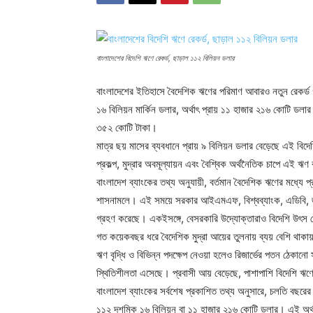
বাংলাদেশের বিদেশি ঋণে রেকর্ড, ছাড়াল ১১২ বিলিয়ন ডলার
বাংলাদেশের ইতিহাসে বৈদেশিক ঋণের পরিমাণ আবারও নতুন রেকর্
১৬ বিলিয়ন মার্কিন ডলার, অর্থাৎ প্রায় ১১ হাজার ২১৬ কোটি ডলা
৩৫২ কোটি টাকা।
মাত্র ছয় মাসের ব্যবধানে প্রায় ৯ বিলিয়ন ডলার বেড়েছে এই বিদেশ
প্রকল্প, মুদ্রার অবমূল্যায়ন এবং বৈশ্বিক অর্থনৈতিক চাপে এই ঋণ
বাংলাদেশ ব্যাংকের তথ্য অনুযায়ী, বর্তমান বৈদেশিক ঋণের মধ্য
শাসনামলে। এই সময়ে সরকার আইএমএফ, বিশ্বব্যাংক, এডিবি, জ
গ্রহণ করেছে। একইসঙ্গে, বেসরকারি উদ্যোক্তারাও বিদেশি উৎস 
গত কয়েকবছর ধরে বৈদেশিক মুদ্রা আয়ের তুলনায় ব্যয় বেশি থাকায়
ঋণ বৃদ্ধি ও বিভিন্ন পদক্ষেপ নেওয়া হলেও রিজার্ভের পতন ঠেকানো 
স্থিতিশীলতা এসেছে। প্রবাসী আয় বেড়েছে, পাশাপাশি বিদেশি ঋণের
বাংলাদেশ ব্যাংকের সর্বশেষ প্রকাশিত তথ্য অনুসারে, চলতি বছরের
১১২ দশমিক ১৬ বিলিয়ন বা ১১ হাজার ২১৬ কোটি ডলার। এই অর্থ 