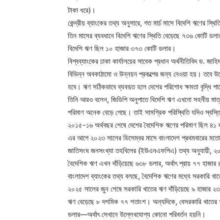
টাকা ধরে)।
কেন্দ্রীয় ব্যাংকের তথ্য অনুসারে, গত মার্চ মাসে বিদেশি ঋণের
তিন মাসের ব্যবধানে বিদেশি ঋণের স্থিতি বেড়েছে ৭৩৬ কোটি ডল
বিদেশি ঋণ ছিল ১০ হাজার ৩৭৩ কোটি ডলার।
বিশ্বব্যাংকের ঢাকা কার্যালয়ের সাবেক প্রধান অর্থনীতিবিদ ড.
বিভিন্ন অবকাঠামো ও উন্নয়ন প্রকল্পের জন্য নেওয়া হয়। তবে 
হবে। ঋণ সঠিকভাবে ব্যবহৃত হলে দেশের পরিশোধ ক্ষমতা বৃদ্ধি পা
তিনি আরও বলেন, জিডিপি অনুপাতে বিদেশি ঋণ এখনো সহনীয় মাত্র
পরিমাণ অনেক বেড়ে গেছে। তাই সামগ্রিক পরিস্থিতি যদিও স্বস্
২০১৫-১৬ অর্থবছর শেষে দেশের বৈদেশিক ঋণের পরিমাণ ছিল ৪১ 
এর আগে ২০২৩ সালের ডিসেম্বর মাসে বাংলাদেশ প্রথমবারের 
জাতিসংঘ জনসংখ্যা তহবিলের (ইউএনএফপিএ) তথ্য অনুযায়ী, ২০২
বৈদেশিক ঋণ এখন দাঁড়িয়েছে ৬৩৮ ডলার, অর্থাৎ প্রায় ৭৭ হাজা
বাংলাদেশ ব্যাংকের তথ্য বলছে, বৈদেশিক ঋণের মধ্যে সরকারি খ
২০২৫ সালের জুন শেষে সরকারি খাতের ঋণ দাঁড়িয়েছে ৯ হাজার ২৩৭
ঋণ বেড়েছে ৮ দশমিক ৭৭ শতাংশ। অন্যদিকে, বেসরকারি খাতের ঋণ
ডলার—অর্থাৎ সেখানে উল্লেখযোগ্য কোনো পরিবর্তন হয়নি।