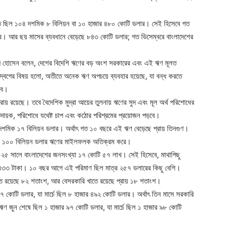
 স্থিতি ছিল ১০৪ দশমিক ৮ বিলিয়ন বা ১০ হাজার ৪৮০ কোটি ডলার। সেই হিসেবে গত
ার। আর ছয় মাসের ব্যবধানে বেড়েছে ৮৪৩ কোটি ডলার; গত ডিসেম্বরে বাংলাদেশের
 জাহিদ হোসেন বলেন, দেশের বিদেশি ঋণের বড় অংশ সরকারের এবং এই ঋণ মূলত
উদ্বেগের বিষয় হলো, অতীতে অনেক ঋণ অপচয়ে ব্যবহার হয়েছে, যা বন্ধ করতে
বে।
ায় রয়েছে। তবে বৈদেশিক মুদ্রা আয়ের তুলনায় ঋণের সুদ এবং মূল অর্থ পরিশোধের
তিদায়ক, পরিশোধে যথেষ্ট চাপ এবং কঠোর পরিশ্রমের প্রয়োজন পড়বে।
দশমিক ১৭ বিলিয়ন ডলার। অর্থাৎ গত ১০ বছরে এই ঋণ বেড়েছে প্রায় তিনগুণ।
মতো ১০০ বিলিয়ন ডলার ঋণের মাইলফলক অতিক্রম করে।
৫ সালে বাংলাদেশের জনসংখ্যা ১৭ কোটি ৫৭ লাখ। সেই হিসেবে, মাথাপিছু
র ৪৩৩ টাকা। ১০ বছর আগে এই পরিমাণ ছিল মাত্র ২৫৭ ডলারের কিছু বেশি।
াতে রয়েছে ৮২ শতাংশ, আর বেসরকারি খাতে রয়েছে প্রায় ১৮ শতাংশ।
 কোটি ডলার, যা মার্চে ছিল ৮ হাজার ৪৯২ কোটি ডলার। অর্থাৎ তিন মাসে সরকারি
 জুন শেষে ছিল ১ হাজার ৯৭ কোটি ডলার, যা মার্চে ছিল ১ হাজার ৯৮ কোটি