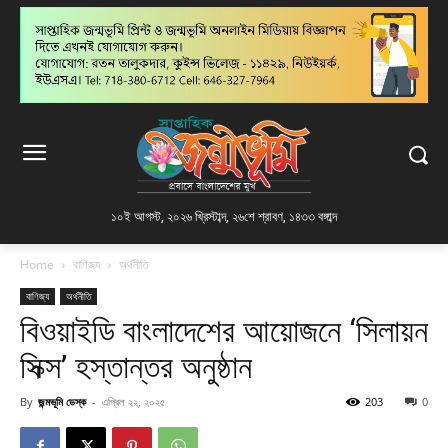
১০ই আগস্ট, ২০২৬ খ্রিস্টাব্দ
,
২৬শে শ্রাবণ, ১৪৩৩ বঙ্গাব্দ
Home
বাণিজ্য
অর্থনীতি
বাণিজ্য
অর্থনীতি
বিওয়াইডি বাংলাদেশের আয়োজনে ‘সিলায়ন
সিক্স’ হস্তান্তর অনুষ্ঠান
By
জন্মভূমি ডেস্ক
-
এপ্রিল ২২, ২০২৫
203
0