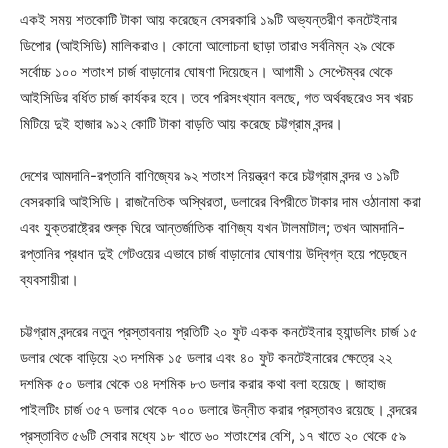
একই সময় শতকোটি টাকা আয় করেছেন বেসরকারি ১৯টি অভ্যন্তরীণ কনটেইনার
ডিপোর (আইসিডি) মালিকরাও। কোনো আলোচনা ছাড়া তারাও সর্বনিম্ন ২৯ থেকে
সর্বোচ্চ ১০০ শতাংশ চার্জ বাড়ানোর ঘোষণা দিয়েছেন। আগামী ১ সেপ্টেম্বর থেকে
আইসিডির বর্ধিত চার্জ কার্যকর হবে। তবে পরিসংখ্যান বলছে, গত অর্থবছরেও সব খরচ
মিটিয়ে দুই হাজার ৯১২ কোটি টাকা বাড়তি আয় করেছে চট্টগ্রাম বন্দর।
দেশের আমদানি-রপ্তানি বাণিজ্যের ৯২ শতাংশ নিয়ন্ত্রণ করে চট্টগ্রাম বন্দর ও ১৯টি
বেসরকারি আইসিডি। রাজনৈতিক অস্থিরতা, ডলারের বিপরীতে টাকার দাম ওঠানামা করা
এবং যুক্তরাষ্ট্রের শুল্ক ঘিরে আন্তর্জাতিক বাণিজ্য যখন টালমাটাল; তখন আমদানি-
রপ্তানির প্রধান দুই গেটওয়ের এভাবে চার্জ বাড়ানোর ঘোষণায় উদ্বিগ্ন হয়ে পড়েছেন
ব্যবসায়ীরা।
চট্টগ্রাম বন্দরের নতুন প্রস্তাবনায় প্রতিটি ২০ ফুট একক কনটেইনার হ্যান্ডলিং চার্জ ১৫
ডলার থেকে বাড়িয়ে ২৩ দশমিক ১৫ ডলার এবং ৪০ ফুট কনটেইনারের ক্ষেত্রে ২২
দশমিক ৫০ ডলার থেকে ৩৪ দশমিক ৮৩ ডলার করার কথা বলা হয়েছে। জাহাজ
পাইলটিং চার্জ ৩৫৭ ডলার থেকে ৭০০ ডলারে উন্নীত করার প্রস্তাবও রয়েছে। বন্দরের
প্রস্তাবিত ৫৬টি সেবার মধ্যে ১৮ খাতে ৬০ শতাংশের বেশি, ১৭ খাতে ২০ থেকে ৫৯