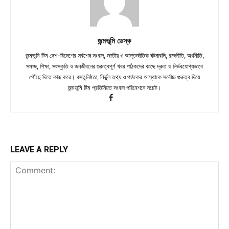
জন্মভূমি ডেস্ক
জন্মভূমি টিম দেশ-বিদেশের সর্বশেষ সংবাদ, জাতীয় ও আন্তর্জাতিক ঘটনাবলি, রাজনীতি, অর্থনীতি,
সমাজ, শিক্ষা, সংস্কৃতি ও জনজীবনের গুরুত্বপূর্ণ খবর পাঠকদের কাছে দ্রুত ও নির্ভরযোগ্যভাবে
পৌঁছে দিতে কাজ করে। বস্তুনিষ্ঠতা, নির্ভুল তথ্য ও পাঠকের আস্থাকে সর্বোচ্চ গুরুত্ব দিয়ে
জন্মভূমি টিম প্রতিনিয়ত সংবাদ পরিবেশনে সচেষ্ট।
LEAVE A REPLY