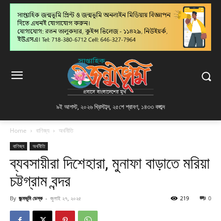
৯ই আগস্ট, ২০২৬ খ্রিস্টাব্দ
,
২৫শে শ্রাবণ, ১৪৩৩ বঙ্গাব্দ
Home
বাণিজ্য
অর্থনীতি
বাণিজ্য
অর্থনীতি
ব্যবসায়ীরা দিশেহারা, মুনাফা বাড়াতে মরিয়া
চট্টগ্রাম বন্দর
By
জন্মভূমি ডেস্ক
-
জুলাই ২৭, ২০২৫
219
0