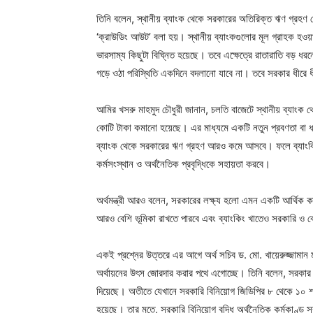
তিনি বলেন, স্থানীয় ব্যাংক থেকে সরকারের অতিরিক্ত ঋণ গ্রহণ 
‘ক্রাউডিং আউট’ বলা হয়। স্থানীয় ব্যাংকগুলোর মূল গ্রাহক হওয়া
ভারসাম্য কিছুটা বিঘ্নিত হয়েছে। তবে এক্ষেত্রে রাতারাতি বড় ধর
গড়ে ওঠা পরিস্থিতি একদিনে বদলানো যাবে না। তবে সরকার ধীরে 
আমির খসরু মাহমুদ চৌধুরী জানান, চলতি বাজেটে স্থানীয় ব্যাংক
কোটি টাকা কমানো হয়েছে। এর মাধ্যমে একটি নতুন প্রবণতা বা ধারা
ব্যাংক থেকে সরকারের ঋণ গ্রহণ আরও কমে আসবে। ফলে ব্যাংকিং
কর্মসংস্থান ও অর্থনৈতিক প্রবৃদ্ধিকে সহায়তা করবে।
অর্থমন্ত্রী আরও বলেন, সরকারের লক্ষ্য হলো এমন একটি আর্থিক ক
আরও বেশি ভূমিকা রাখতে পারবে এবং ব্যাংকিং খাতেও সরকারি ও বেস
একই প্রশ্নের উত্তরে এর আগে অর্থ সচিব ড. মো. খায়েরুজ্জামান ম
অর্থায়নের উৎস জোরদার করার পথে এগোচ্ছে। তিনি বলেন, সরকার অর
দিয়েছে। অতীতে যেখানে সরকারি বিনিয়োগ জিডিপির ৮ থেকে ১০ শতা
হয়েছে। তার মতে, সরকারি বিনিয়োগ বৃদ্ধি অর্থনৈতিক কর্মকাণ্ড স