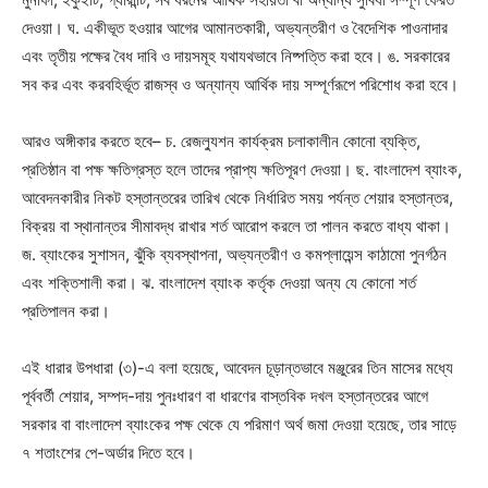
দেওয়া। ঘ. একীভূত হওয়ার আগের আমানতকারী, অভ্যন্তরীণ ও বৈদেশিক পাওনাদার
এবং তৃতীয় পক্ষের বৈধ দাবি ও দায়সমূহ যথাযথভাবে নিষ্পত্তি করা হবে। ঙ. সরকারের
সব কর এবং করবহির্ভূত রাজস্ব ও অন্যান্য আর্থিক দায় সম্পূর্ণরূপে পরিশোধ করা হবে।
আরও অঙ্গীকার করতে হবে– চ. রেজল্যুশন কার্যক্রম চলাকালীন কোনো ব্যক্তি,
প্রতিষ্ঠান বা পক্ষ ক্ষতিগ্রস্ত হলে তাদের প্রাপ্য ক্ষতিপূরণ দেওয়া। ছ. বাংলাদেশ ব্যাংক,
আবেদনকারীর নিকট হস্তান্তরের তারিখ থেকে নির্ধারিত সময় পর্যন্ত শেয়ার হস্তান্তর,
বিক্রয় বা স্থানান্তর সীমাবদ্ধ রাখার শর্ত আরোপ করলে তা পালন করতে বাধ্য থাকা।
জ. ব্যাংকের সুশাসন, ঝুঁকি ব্যবস্থাপনা, অভ্যন্তরীণ ও কমপ্লায়েন্স কাঠামো পুনর্গঠন
এবং শক্তিশালী করা। ঝ. বাংলাদেশ ব্যাংক কর্তৃক দেওয়া অন্য যে কোনো শর্ত
প্রতিপালন করা।
এই ধারার উপধারা (৩)-এ বলা হয়েছে, আবেদন চূড়ান্তভাবে মঞ্জুরের তিন মাসের মধ্যে
পূর্ববর্তী শেয়ার, সম্পদ-দায় পুনঃধারণ বা ধারণের বাস্তবিক দখল হস্তান্তরের আগে
সরকার বা বাংলাদেশ ব্যাংকের পক্ষ থেকে যে পরিমাণ অর্থ জমা দেওয়া হয়েছে, তার সাড়ে
৭ শতাংশের পে-অর্ডার দিতে হবে।