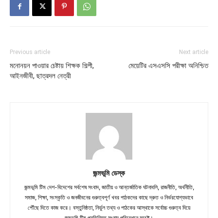
Previous article
Next article
মনোনয়ন পাওয়ার চেষ্টায় শিক্ষক শিল্পী,
মেয়েটির এসএসসি পরীক্ষা অনিশ্চিত
আইনজীবী, ছাত্রদল নেত্রী
জন্মভূমি ডেস্ক
জন্মভূমি টিম দেশ-বিদেশের সর্বশেষ সংবাদ, জাতীয় ও আন্তর্জাতিক ঘটনাবলি, রাজনীতি, অর্থনীতি,
সমাজ, শিক্ষা, সংস্কৃতি ও জনজীবনের গুরুত্বপূর্ণ খবর পাঠকদের কাছে দ্রুত ও নির্ভরযোগ্যভাবে
পৌঁছে দিতে কাজ করে। বস্তুনিষ্ঠতা, নির্ভুল তথ্য ও পাঠকের আস্থাকে সর্বোচ্চ গুরুত্ব দিয়ে
জন্মভূমি টিম প্রতিনিয়ত সংবাদ পরিবেশনে সচেষ্ট।