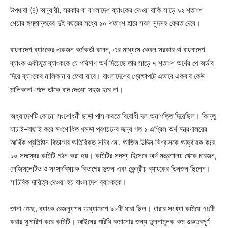
উপধারা (৪) অনুযায়ী, সরকার বা বাংলাদেশ ব্যাংকের দেওয়া বাকি সাড়ে ৯২ শতাংশ
শেয়ার হস্তান্তরের দুই বছরের মধ্যে ১০ শতাংশ হারে সরল সুদসহ ফেরত দেবে।
বাংলাদেশ ব্যাংকের একজন কর্মকর্তা বলেন, এর মাধ্যমে কেবল সরকার বা বাংলাদেশ
ব্যাংক একীভূত ব্যাংককে যে পরিমাণ অর্থ দিয়েছে তার সাড়ে ৭ শতাংশ অর্থের পে অর্ডার
দিয়ে ব্যাংকের মালিকানায় ফেরা যাবে। বাংলাদেশের প্রেক্ষাপটে এভাবে একবার কেউ
মালিকানা পেলে তাঁকে বাদ দেওয়া সহজ হবে না।
অধ্যাদেশটি কোনো সংশোধনী ছাড়া পাস করতে বিরোধী দল অনাপত্তি দিয়েছিল। কিন্তু
যাচাই-বাছাই করে সংশোধিত খসড়া প্রণয়নের জন্য গত ১ এপ্রিল অর্থ মন্ত্রণালয়ের
আর্থিক প্রতিষ্ঠান বিভাগের অতিরিক্ত সচিব মো. আজিম উদ্দিন বিশ্বাসকে আহ্বায়ক করে
১০ সদস্যের কমিটি গঠন করা হয়। কমিটির সদস্য হিসেবে অর্থ মন্ত্রণালয় থেকে চারজন,
লেজিসলেটিভ ও সংসদবিষয়ক বিভাগের দুজন এবং কেন্দ্রীয় ব্যাংকের তিনজন ছিলেন।
সাচিবিক দায়িত্ব দেওয়া হয় বাংলাদেশ ব্যাংককে।
জানা গেছে, ব্যাংক রেজল্যুশন অধ্যাদেশে ৯৮টি ধারা ছিল। ধারার সংখ্যা কমিয়ে ৭৪টি
করার সুপারিশ করে কমিটি। আইনের পরিধি কমানোর জন্য তুলনামূলক কম গুরুত্বপূর্ণ