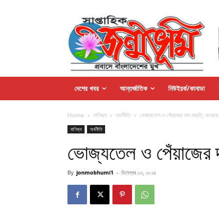
দেশের খবর
আন্তর্জাতিক
নিউইয়র্ক/কানাডা
Home
বাণিজ্য
অর্থনীতি
ভোজ্যতেল ও পেঁয়াজের দাম বাড়তি, কমেছে
বাণিজ্য
অর্থনীতি
ভোজ্যতেল ও পেঁয়াজের 
By
jonmobhumi1
-
ডিসেম্বর ১৩, ২০২৫