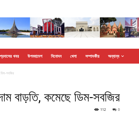
প্রবাসের খবর
উপমহাদেশ
বিনোদন
খেলা
সম্পাদকীয়
অন্যান্য
 ডিম-সবজির
দাম বাড়তি, কমেছে ডিম-সবজির
112
0