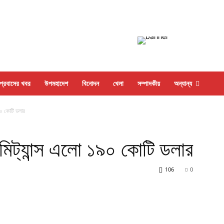
প্রবাসের খবর
উপমহাদেশ
বিনোদন
খেলা
সম্পাদকীয়
অন্যান্য
১৯০ কোটি ডলার
েমিট্যান্স এলো ১৯০ কোটি ডলার
106
0