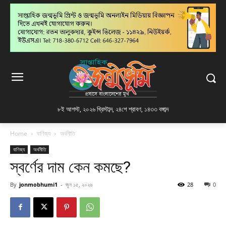
৮ই আগস্ট, ২০২৬ খ্রিস্টাব্দ
,
২৪শে শ্রাবণ, ১৪৩৩ বঙ্গাব্দ
Home
বাণিজ্য
অর্থনীতি
বাণিজ্য
অর্থনীতি
স্বর্ণের দাম কেন কমছে?
By
jonmobhumi1
-
জুন ১৫, ২০২৬
28
0