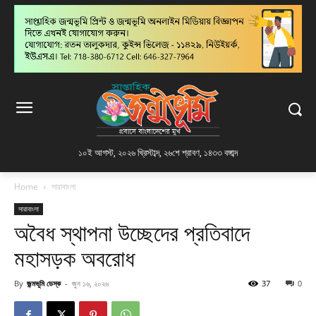
১০ই আগস্ট, ২০২৬ খ্রিস্টাব্দ
,
২৬শে শ্রাবণ, ১৪৩৩ বঙ্গাব্দ
Home
সারাবাংলা
সারাবাংলা
অবৈধ স্থাপনা উচ্ছেদের প্রতিবাদে
মহাসড়ক অবরোধ
By
জন্মভূমি ডেস্ক
-
জুন ১৬, ২০২৬
37
0