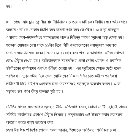
হয়।
জানা গেছে, মাসকান্দা কেন্দ্রীয় বাস টার্মিনালের ভেতরে একটি চক্র দীর্ঘদিন ধরে অবৈধভাবে
অন্তত শতাধিক দোকান নির্মাণ করে জায়গা দখল করে রেখেছিল। এ ছাড়া মাসকান্দা
এলাকায় ঢাকা-ময়মনসিংহ মহাসড়কের পাশেও বিভিন্ন অবৈধ স্থাপনা গড়ে তোলা হয়।
গতকাল সোমবার বেলা সাড়ে ১১টার দিকে সিটি করপোরেশনের ভ্রাম্যমাণ আদালত
সেখানে অভিযান শুরু করেন। খননযন্ত্র ব্যবহার করে পাকা ও আধাপাকা অবৈধ স্থাপনা
ভেঙে গুঁড়িয়ে দেওয়া হয়। অভিযানকালে ময়মনসিংহ জেলা মোটর ওয়ার্কশপ মেকানিক
ইউনিয়নের কার্যালয়ের একাংশ গুঁড়িয়ে দেওয়া হয়। এর প্রতিবাদে ক্ষোভে ফেটে পড়েন
শ্রমিকরা। দুপুর ৩টার দিকে জেলা মোটর মেকানিক সমিতির নেতাকর্মী ও শ্রমিকরা
লাঠিসোটা নিয়ে বাইপাস এলাকায় ঢাকা-ময়মনসিংহ মহাসড়ক অবরোধ করেন। এতে
সড়কের দুই পাশে তীব্র যানজট সৃষ্টি হয়।
সমিতির সাবেক সহসভাপতি জুলহাস উদ্দিন অভিযোগ করেন, কোনো নোটিশ ছাড়াই তাদের
সমিতির কার্যালয়ের একাংশ গুঁড়িয়ে দিয়েছে। অন্যায়ভাবে এই উচ্ছেদ করায় মহাসড়ক
অবরোধ করতে বাধ্য হয়েছেন তারা।
জেলা ট্রাফিক পরিদর্শক গোলাম মওলা জানান, উচ্ছেদের প্রতিবাদে শ্রমিকরা ঢাকা