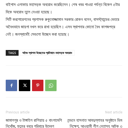
বাইপাস এলাকায় মহাসড়ক অবরোধ করেছিলেন। শেষ খবর পাওয়া পর্যন্ত বিকেল ৫টার
দিকে অবরোধ তুলে নেওয়া হয়েছে।
সিটি করপোরেশনের প্রশাসক রুকুনোজ্জামান সরকার রোকন বলেন, বাসস্ট্যান্ডের ভেতরে
অবৈধভাবে জায়গা দখল করে রাখা হয়েছিল। এসব স্থাপনার কোনো বৈধ কাগজপত্র
নেই। জনস্বার্থেই সেগুলো উচ্ছেদ করা হয়েছে।
TAGS
অবৈধ স্থাপনা উচ্ছেদের প্রতিবাদে মহাসড়ক অবরোধ
Previous article
Next article
জামালপুর ও টাঙ্গাইল রাশিয়ায় ৫ বাংলাদেশি
লন্ডনে হাসনাত আবদুল্লাহর অনুষ্ঠানে ডিম
নিখোঁজ, মৃত্যুর খবরে পরিবারে উদ্বেগ
নিক্ষেপ, আওয়ামী লীগ নেতাসহ আটক ৩