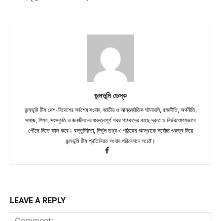
জন্মভূমি ডেস্ক
জন্মভূমি টিম দেশ-বিদেশের সর্বশেষ সংবাদ, জাতীয় ও আন্তর্জাতিক ঘটনাবলি, রাজনীতি, অর্থনীতি,
সমাজ, শিক্ষা, সংস্কৃতি ও জনজীবনের গুরুত্বপূর্ণ খবর পাঠকদের কাছে দ্রুত ও নির্ভরযোগ্যভাবে
পৌঁছে দিতে কাজ করে। বস্তুনিষ্ঠতা, নির্ভুল তথ্য ও পাঠকের আস্থাকে সর্বোচ্চ গুরুত্ব দিয়ে
জন্মভূমি টিম প্রতিনিয়ত সংবাদ পরিবেশনে সচেষ্ট।
LEAVE A REPLY