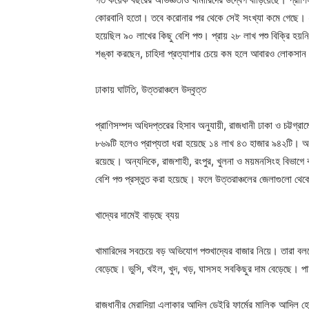
কোরবানি হতো। তবে করোনার পর থেকে সেই সংখ্যা কমে গেছে। 
হয়েছিল ৯০ লাখের কিছু বেশি পশু। প্রায় ২৮ লাখ পশু বিক্রি 
শঙ্কা করছেন, চাহিদা প্রত্যাশার চেয়ে কম হলে আবারও লোকসান
ঢাকায় ঘাটতি, উত্তরাঞ্চলে উদ্বৃত্ত
প্রাণিসম্পদ অধিদপ্তরের হিসাব অনুযায়ী, রাজধানী ঢাকা ও চট্টগ্
৮৬৯টি হলেও প্রাপ্যতা ধরা হয়েছে ১৪ লাখ ৪৩ হাজার ৯৪২টি। অর্থা
রয়েছে। অন্যদিকে, রাজশাহী, রংপুর, খুলনা ও ময়মনসিংহ বিভাগে বড়
বেশি পশু প্রস্তুত করা হয়েছে। ফলে উত্তরাঞ্চলের জেলাগুলো থ
খাদ্যের দামেই বাড়ছে ব্যয়
খামারিদের সবচেয়ে বড় অভিযোগ পশুখাদ্যের বাজার নিয়ে। তারা বলছ
বেড়েছে। ভুসি, খইল, খুদ, খড়, ঘাসসহ সবকিছুর দাম বেড়েছে। পাশ
রাজধানীর মেরাদিয়া এলাকার আদিল ডেইরি ফার্মের মালিক আদিল হোস