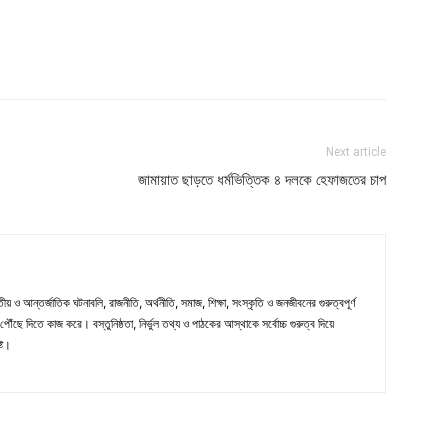
Next article
জামায়াত ছাড়তে ধর্মভিত্তিক ৪ দলকে হেফাজতের চাপ
ীয় ও আন্তর্জাতিক ঘটনাবলি, রাজনীতি, অর্থনীতি, সমাজ, শিক্ষা, সংস্কৃতি ও জনজীবনের গুরুত্বপূর্ণ
ৌঁছে দিতে কাজ করে। বস্তুনিষ্ঠতা, নির্ভুল তথ্য ও পাঠকের আস্থাকে সর্বোচ্চ গুরুত্ব দিয়ে
্ট।