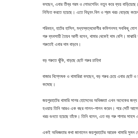
বলছেন, এবার তীব্র গরম ও লোডশেডিং নতুন করে ব্যয় বাড়িয়েছে। গর
নিশ্চিত করতে হয়েছে। এতে বিদ্যুৎ বিল ও শ্রম খরচ বেড়েছে কয়
পরিবহন, হাটের হাসিল, মধ্যস্বত্বভোগীর কমিশনসহ সবকিছু যোগ 
গরু ব্যবসায়ী তৈয়ব আলী বলেন, খামার থেকেই দাম বেশি। মাঝা
গরুতেই এবার দাম বাড়বে।
বড় গরুতে ঝুঁকি, বাড়ছে ছোট গরুর চাহিদা
বাজার বিশ্লেষক ও খামারিরা বলছেন, বড় গরুর চেয়ে এবার ছোট ও ম
কমেছে।
জয়পুরহাটের খামারি সাগর হোসেনের অভিজ্ঞতা এখন অনেকের জন্য 
হওয়ায় তিনি আরও এক বছর লালন-পালন করেন। পরে সেটি আগের চে
খরচ গুনতে হয়েছে তাঁকে। তিনি বলেন, এত বড় গরু পালার সাহস
একই অভিজ্ঞতার কথা জানালেন জয়পুরহাটের আরেক খামারি সুমন হ