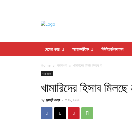
দেশের খবর
আন্তর্জাতিক
নিউইয়র্ক/কানাডা
Home
সারাবাংলা
খামারিদের হিসাব মিলছে না
সারাবাংলা
খামারিদের হিসাব মিলছে 
By
জন্মভূমি ডেস্ক
-
মে ১৮, ২০২৬