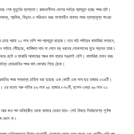
 শেষ মুহূর্তের ব্যস্ততা। রাজধানীসহ দেশের সর্বত্র প্রস্তুত হচ্ছে পশুর হাট।
খাদ্য, শ্রমিক, বিদ্যুৎ ও পরিবহন খরচ লাগামহীন থাকায় পশুর ন্যায্যমূল্য পাওয়া
েয়ে প্রায় ২২ লাখ বেশি পশু প্রস্তুত রয়েছে। তবে মাঠ পর্যায়ের খামারিরা বলছেন,
 পর্যায়ে পৌঁছেছে, কাঙ্ক্ষিত দাম না পেলে বড় ধরনের লোকসানের মুখে পড়বেন তারা।
 করে ছোট ও মাঝারি আকারের গরুর দাম বাড়ার শঙ্কাই বেশি। খামারিরা যেমন খরচ
পর্যন্ত কোরবানির পশুর দাম কোথায় গিয়ে ঠেকে।
কোরবানির পশুর সম্ভাব্য চাহিদা ধরা হয়েছে এক কোটি এক লাখ ছয় হাজার ৩৩৪টি।
ি। এর মধ্যে গরু-মহিষ ৫৬ লাখ ৯৫ হাজার ৮৭৮টি, ছাগল-ভেড়া ৬৬ লাখ ৩২
 আর কত পশু অবিক্রীত থেকে খামারে ফেরত যায়– সেই বিষয়ে নির্ভরযোগ্য পূর্ণাঙ্গ
গে মেলে না।
িসম্পদ অধিদপ্তরের হিসাব অনুযায়ী, করোনার আগে দেশে বছরে এক কোটির বেশি পশু