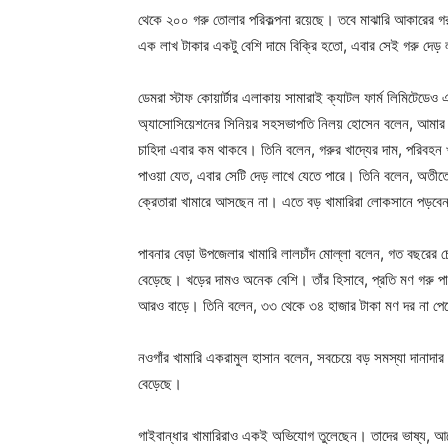
থেকে ২০০ গরু তোলার পরিকল্পনা রয়েছে। তবে মাঝারি আকারের গরু
এক লাখ টাকার একটু বেশি দামে বিক্রি হতো, এবার সেই গরু দেড়
ডেমরা স্টাফ কোয়ার্টার এলাকায় সামারাই ক্যাটল ফার্ম লিমিটেডেও 
অ্যাসোসিয়েশনের সিনিয়র সহসভাপতি নিলয় হোসেন বলেন, আমার
চাহিদা এবার কম থাকবে। তিনি বলেন, গরুর খাদ্যের দাম, পরিবহন
পাওয়া যেত, এবার সেটি দেড় লাখে যেতে পারে। তিনি বলেন, অতীত
ক্রেতারা খামারে আসছেন না। এতে বড় খামারিরা লোকসানে পড়বেন
পাবনার বেড়া উপজেলার খামারি লালচাঁদ মোল্লা বলেন, গত বছরের চে
বেড়েছে। খড়ের দামও অনেক বেশি। তাঁর হিসাবে, প্রতি মণ গরু 
আরও বাড়ে। তিনি বলেন, ৩৩ থেকে ৩৪ হাজার টাকা মণ দর না পে
নওগাঁর খামারি একরামুল হাসান বলেন, সবচেয়ে বড় সমস্যা দানাদার
বেড়েছে।
গাইবান্ধার খামারিরাও একই অভিযোগ তুলেছেন। তাদের ভাষ্য, আগে