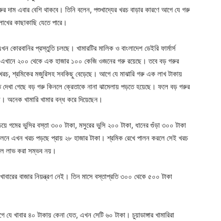
র দাম এবার বেশি থাকবে। তিনি বলেন, পশুখাদ্যের খরচ বাড়ার কারণে আগে যে গরু
 লাখের কাছাকাছি যেতে পারে।
এখন কোরবানির প্রস্তুতি চলছে। খামারটির মালিক ও বাংলাদেশ ডেইরি ফার্মার্স
 এখানে ২০০ থেকে এক হাজার ১০০ কেজি ওজনের গরু রয়েছে। তবে বড় গরুর
 খরচ, শ্রমিকের মজুরিসহ সবকিছু বেড়েছে। আগে যে মাঝারি গরু এক লাখ টাকায়
ে দেখা গেছে বড় গরু কিনলে ক্রেতাকে নানা ঝামেলায় পড়তে হয়েছে। ফলে বড় গরুর
। অনেক খামারি খামার বন্ধ করে দিয়েছেন।
য়ে গমের ভুসির বস্তা ৩০০ টাকা, মসুরের ভুসি ২০০ টাকা, ধানের গুঁড়া ৩০০ টাকা
পালনে এখন খরচ পড়ছে প্রায় ২৮ হাজার টাকা। শ্রমিক রেখে পালন করলে সেই খরচ
লে লাভ করা সম্ভব নয়।
 খাবারের বাজার নিয়ন্ত্রণ নেই। তিন মাসে বস্তাপ্রতি ৩০০ থেকে ৫০০ টাকা
 যে খাবার ৪০ টাকায় কেনা যেত, এখন সেটি ৬০ টাকা। চুয়াডাঙ্গার খামারিরা