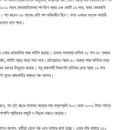
২০২১ সালে কোরবানিযোগ্য পশু ছিল প্রায় এক কোটি ১৯ লাখ, অথচ কোরবানি
হয়নি। গত বছরও ৩৩ লাখের বেশি পশু অবিক্রীত ছিল। ফলে এবারও অনেক খামারি
 গুনতে হতে পারে।
রামে এবার কোরবানির পশুর ঘাটতি রয়েছে। ঢাকায় সম্ভাব্য চাহিদা ২১ লাখ ৫৮ হাজার
ৎ, ঘাটতি প্রায় সাড়ে সাত লাখ। চট্টগ্রামেও প্রায় ৫০ হাজার পশুর ঘাটতির তথ্য
 ধরনের উদ্বৃত্ত রয়েছে। শুধু রাজশাহী বিভাগেই চাহিদার চেয়ে প্রায় ১৯ লাখ
েকেই মূলত রাজধানীর বাজারে গরু আসবে।
েন, গত দুই বছরে দানাদার খাদ্যের দাম বস্তাপ্রতি ৪০০ থেকে ১০০০ টাকা পর্যন্ত
াপাশি শ্রমিকের মজুরি ও বিদ্যুৎ খরচও বেড়েছে।
েন জানান, কুষ্টিয়া থেকে গরু এনে খামারে রাখা হচ্ছে। এবার তাঁর খামারে ১৫০