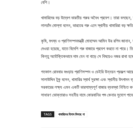
বেশি।
খামারিদের বড় উদ্বেগ ভারতীয় গরুর অবৈধ প্রবেশ। তারা বলছেন, সীম
লালচাঁদ মোল্লা বলেন, ভারতের গরু এলে স্থানীয় খামারিরা বড় ক্
কৃষি, মৎস্য ও প্রাণিসম্পদমন্ত্রী মোহাম্মদ আমিন উর রশিদ জানান, 
দেওয়া হয়েছে, যাতে বিদেশি গরু বাজারে প্রবেশ করতে না পারে। ত
কিন্তু অযৌক্তিকভাবে দাম যেন না বাড়ে সে বিষয়েও নজর রাখা হ
গতকাল রোববার বগুড়ায় প্রাণিসম্পদ ও ডেইরি উন্নয়ন প্রকল্প আয়োজি
সালাউদ্দিন টুকু বলেন, খামারির স্বার্থ সুরক্ষা এবং স্থানীয় উৎ
সরকারের লক্ষ্য এমন একটি ভারসাম্যপূর্ণ বাজার ব্যবস্থা নিশ্চিত 
সাধারণ ভোক্তারাও সহনীয় দামে কোরবানির পশু কেনার সুযোগ পাব
TAGS
খামারিদের হিসাব মিলছে না