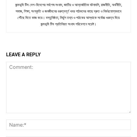
জন্মভূমি টিম দেশ-বিদেশের সর্বশেষ সংবাদ, জাতীয় ও আন্তর্জাতিক ঘটনাবলি, রাজনীতি, অর্থনীতি,
সমাজ, শিক্ষা, সংস্কৃতি ও জনজীবনের গুরুত্বপূর্ণ খবর পাঠকদের কাছে দ্রুত ও নির্ভরযোগ্যভাবে
পৌঁছে দিতে কাজ করে। বস্তুনিষ্ঠতা, নির্ভুল তথ্য ও পাঠকের আস্থাকে সর্বোচ্চ গুরুত্ব দিয়ে
জন্মভূমি টিম প্রতিনিয়ত সংবাদ পরিবেশনে সচেষ্ট।
LEAVE A REPLY