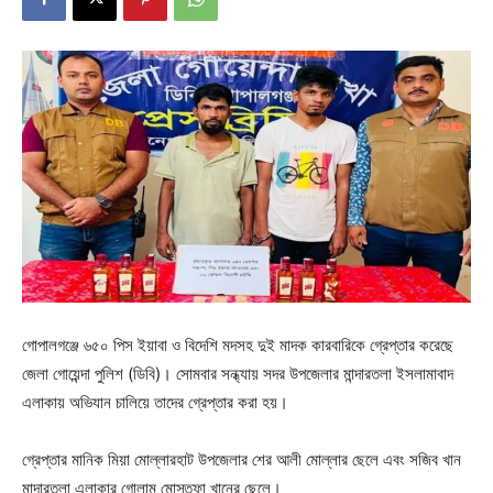
গোপালগঞ্জে ৬৫০ পিস ইয়াবা ও বিদেশি মদসহ দুই মাদক কারবারিকে গ্রেপ্তার করেছে
জেলা গোয়েন্দা পুলিশ (ডিবি)। সোমবার সন্ধ্যায় সদর উপজেলার মান্দারতলা ইসলামাবাদ
এলাকায় অভিযান চালিয়ে তাদের গ্রেপ্তার করা হয়।
গ্রেপ্তার মানিক মিয়া মোল্লারহাট উপজেলার শের আলী মোল্লার ছেলে এবং সজিব খান
মান্দারতলা এলাকার গোলাম মোস্তফা খানের ছেলে।