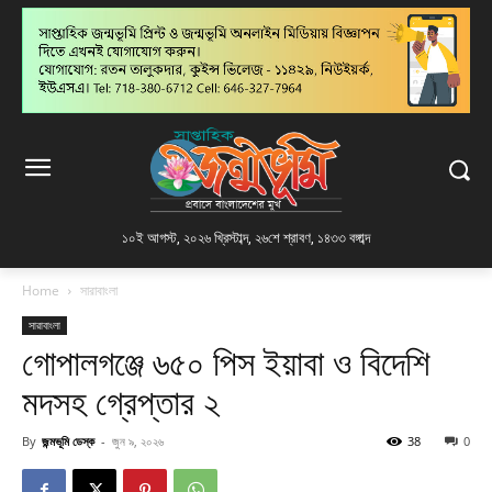
১০ই আগস্ট, ২০২৬ খ্রিস্টাব্দ
,
২৬শে শ্রাবণ, ১৪৩৩ বঙ্গাব্দ
Home
সারাবাংলা
সারাবাংলা
গোপালগঞ্জে ৬৫০ পিস ইয়াবা ও বিদেশি
মদসহ গ্রেপ্তার ২
By
জন্মভূমি ডেস্ক
-
জুন ৯, ২০২৬
38
0