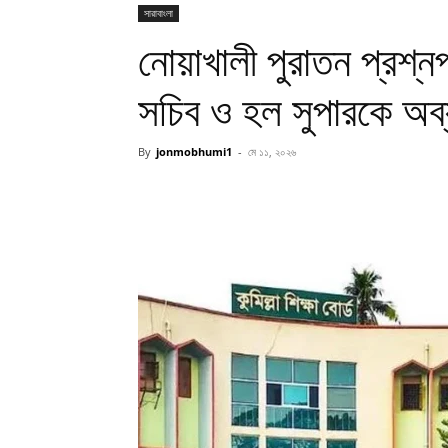
সারাবাংলা
নোয়াখালী পুরাতন প্রশ্নপ
সচিব ও হল সুপারকে অব্
By
jonmobhumi1
-
মে ১১, ২০২৬