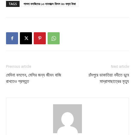
TAGS
পাগলা মসজিদের ১৩ দানবাক্সে মিলল ৪৩ বস্তা টাকা
Previous article
Next article
মেদিনা বললেন, মেসির জন্য জীবন বাজি
চাঁদপুরে ডাকাতিয়া নদীতে ডুবে
রাখতেও প্রস্তুত
মাদ্রাসাছাত্রের মৃত্যু