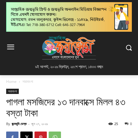
৯ই আগস্ট, ২০২৬ খ্রিস্টাব্দ
,
২৫শে শ্রাবণ, ১৪৩৩ বঙ্গাব্দ
Home
সারাবাংলা
সারাবাংলা
পাগলা মসজিদের ১৩ দানবাক্সে মিলল ৪৩
বস্তা টাকা
By
জন্মভূমি ডেস্ক
-
জুন ২৭, ২০২৬
25
0