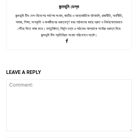
জন্মভূমি ডেস্ক
জন্মভূমি টিম দেশ-বিদেশের সর্বশেষ সংবাদ, জাতীয় ও আন্তর্জাতিক ঘটনাবলি, রাজনীতি, অর্থনীতি,
সমাজ, শিক্ষা, সংস্কৃতি ও জনজীবনের গুরুত্বপূর্ণ খবর পাঠকদের কাছে দ্রুত ও নির্ভরযোগ্যভাবে
পৌঁছে দিতে কাজ করে। বস্তুনিষ্ঠতা, নির্ভুল তথ্য ও পাঠকের আস্থাকে সর্বোচ্চ গুরুত্ব দিয়ে
জন্মভূমি টিম প্রতিনিয়ত সংবাদ পরিবেশনে সচেষ্ট।
LEAVE A REPLY