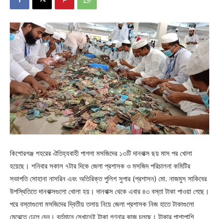
কিশোরগঞ্জ শহরের ঐতিহ্যবাহী পাগলা মসজিদের ১৩টি দানবাক্স ছয় মাস পর খোলা
হয়েছে। শনিবার সকাল ৭টার দিকে জেলা প্রশাসক ও মসজিদ পরিচালনা কমিটির
সভাপতি সোহানা নাসরিন এবং অতিরিক্ত পুলিশ সুপার (প্রশাসন) মো. নাজমুস সাকিবের
উপস্থিতিতে দানবাক্সগুলো খোলা হয়। দানবাক্স থেকে এবার ৪৩ বস্তা টাকা পাওয়া গেছে।
পরে বস্তাগুলো মসজিদের দ্বিতীয় তলায় নিয়ে জেলা প্রশাসক নিজ হাতে টাকাগুলো
মেঝেতে ঢেলে দেন। বর্তমানে সেখানেই টাকা গণনার কাজ চলছে। টাকার পাশাপাশি