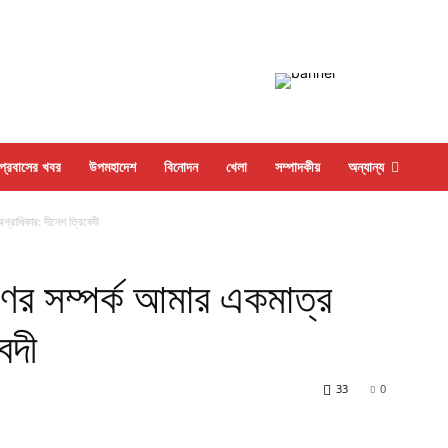
প্রবাসের খবর
উপমহাদেশ
বিনোদন
খেলা
সম্পাদকীয়
অন্যান্য
্রাধিকার: দীনেশ ত্রিবেদী
ের সম্পর্ক আমার একমাত্র
েদী
33
0