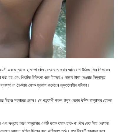
য়সী এক ছাত্রকে হাত-পা বেঁধে বেত্রাঘাত করার অভিযোগ উঠেছে তিন শিক্ষকের
সা করা হয় এবং শিশুটির চিকিৎসা খরচ হিসেবে ৫ হাজার টাকা দেওয়ার সিদ্ধান্ত
 ব্যবস্থা না নেওয়ায় ক্ষোভ প্রকাশ করেছেন ভুক্তভোগীর পরিবার।
ামের মিরাজ সরদারের ছেলে। সে পত্তাশী দারুল উলুম নেছার উদ্দিন মাদ্রাসার হেফজ
 এক সপ্তাহ আগে মাদ্রাসার একটি কক্ষে তাকে হাত-পা বেঁধে বেত দিয়ে পেটানো
 ও ওসমান হোসেন জড়িত ছিলেন বলে অভিযোগ ওঠে। পরে বিষয়টি জানানো হলে