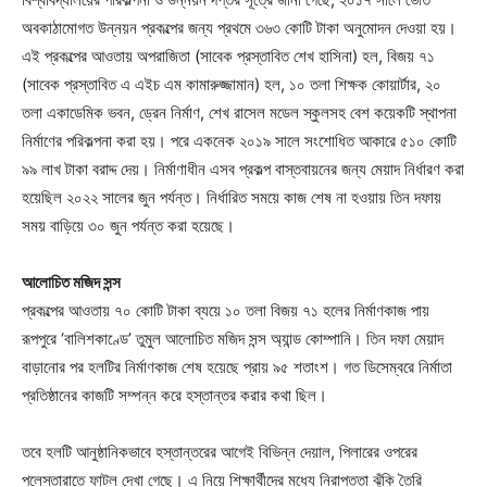
অবকাঠামোগত উন্নয়ন প্রকল্পের জন্য প্রথমে ৩৬৩ কোটি টাকা অনুমোদন দেওয়া হয়।
এই প্রকল্পের আওতায় অপরাজিতা (সাবেক প্রস্তাবিত শেখ হাসিনা) হল, বিজয় ৭১
(সাবেক প্রস্তাবিত এ এইচ এম কামারুজ্জামান) হল, ১০ তলা শিক্ষক কোয়ার্টার, ২০
তলা একাডেমিক ভবন, ড্রেন নির্মাণ, শেখ রাসেল মডেল স্কুলসহ বেশ কয়েকটি স্থাপনা
নির্মাণের পরিকল্পনা করা হয়। পরে একনেক ২০১৯ সালে সংশোধিত আকারে ৫১০ কোটি
৯৯ লাখ টাকা বরাদ্দ দেয়। নির্মাণাধীন এসব প্রকল্প বাস্তবায়নের জন্য মেয়াদ নির্ধারণ করা
হয়েছিল ২০২২ সালের জুন পর্যন্ত। নির্ধারিত সময়ে কাজ শেষ না হওয়ায় তিন দফায়
সময় বাড়িয়ে ৩০ জুন পর্যন্ত করা হয়েছে।
আলোচিত মজিদ সন্স
প্রকল্পের আওতায় ৭০ কোটি টাকা ব্যয়ে ১০ তলা বিজয় ৭১ হলের নির্মাণকাজ পায়
রূপপুরে ‘বালিশকাণ্ডে’ তুমুল আলোচিত মজিদ সন্স অ্যান্ড কোম্পানি। তিন দফা মেয়াদ
বাড়ানোর পর হলটির নির্মাণকাজ শেষ হয়েছে প্রায় ৯৫ শতাংশ। গত ডিসেম্বরে নির্মাতা
প্রতিষ্ঠানের কাজটি সম্পন্ন করে হস্তান্তর করার কথা ছিল।
তবে হলটি আনুষ্ঠানিকভাবে হস্তান্তরের আগেই বিভিন্ন দেয়াল, পিলারের ওপরের
পলেস্তারাতে ফাটল দেখা গেছে। এ নিয়ে শিক্ষার্থীদের মধ্যে নিরাপত্তা ঝুঁকি তৈরি