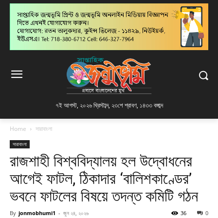
৭ই আগস্ট, ২০২৬ খ্রিস্টাব্দ
,
২৩শে শ্রাবণ, ১৪৩৩ বঙ্গাব্দ
Home
সারাবাংলা
সারাবাংলা
রাজশাহী বিশ্ববিদ্যালয় হল উদ্বোধনের
আগেই ফাটল, ঠিকাদার ‘বালিশকাণ্ডের’
ভবনে ফাটলের বিষয়ে তদন্ত কমিটি গঠন
By
jonmobhumi1
-
জুন ২৪, ২০২৬
36
0