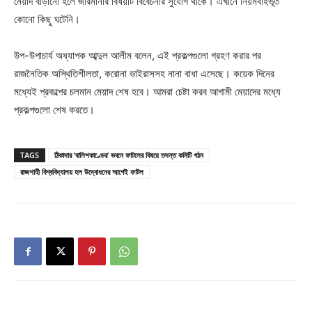
মেয়াদ বাড়ানো হলে জরিমানার বিষয়টি বিবেচনার সুযোগ থাকে। এখানে নিয়মবহির্ভূত
কোনো কিছু ঘটেনি।
উপ-উপাচার্য অধ্যাপক আব্দুল আলীম বলেন, এই প্রকল্পগুলো গ্রহণ করার পর
রাজনৈতিক অস্থিতিশীলতা, করোনা ভাইরাসসহ নানা বাধা এসেছে। কয়েক দিনের
মধ্যেই প্রকল্পের চলমান মেয়াদ শেষ হবে। আমরা চেষ্টা করব আগামী মেয়াদের মধ্যে
প্রকল্পগুলো শেষ করতে।
TAGS
ঠিকাদার ‘বালিশকাণ্ডের’ ভবনে ফাটলের বিষয়ে তদন্ত কমিটি গঠন
রাজশাহী বিশ্ববিদ্যালয় হল উদ্বোধনের আগেই ফাটল