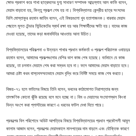
ক্ষোভ প্রকাশ করে শাখা ছাত্রদলের যুগ্ম সাধারণ সম্পাদক আব্দুল্লাহ আল কাফি বলেন,
মেয়াদ বাড়ানো হয়, কিন্তু প্রকল্প শেষ হয় না। বিশ্ববিদ্যালয় কেন্দ্রীয় ছাত্র সংসদের
ভিপি মোস্তাকুর রহমান জাহিদ বলেন, এই বিষয়গুলো খুব হতাশাজনক। বারবার মেয়াদ
পেছালে মূলত টেন্ডার সিন্ডিকেটের স্বার্থ রক্ষা হয় আর শিক্ষার্থীদের ক্ষতি হয়। যাদের কাজ
দেওয়া হয়েছে, তাদের কড়া জবাবদিহির আওতায় আনা উচিত।
বিশ্ববিদ্যালয়ের পরিকল্পনা ও উন্নয়ন শাখার প্রধান কর্মকর্তা ও প্রকল্প পরিচালক ওবায়দুর
রহমান বলেন, আমাদের প্রকল্পগুলোর বেশির ভাগ কাজ শেষ হয়েছে। বর্তমানে যে কাজ
রয়েছে, তা চলমান মেয়াদে শেষ করা সম্ভব হবে না। ফলে আমাদের মেয়াদ বাড়াতে হবে।
আমরা চেষ্টা করব বাস্তবসম্মতভাবে মেয়াদ বৃদ্ধি করে নির্দিষ্ট সময়ে কাজ শেষ করতে।
বিজয়-৭১ হলে ফাটলের বিষয়ে তিনি বলেন, ভবনের কাঠামোগত নিরাপত্তার জন্য
তাৎক্ষণিক কোনো ঝুঁকি রয়েছে বলে মনে হচ্ছে না। বিম ও দেয়ালের সংযোগস্থল কিংবা
ভিন্ন অংশে করা প্লাস্টারের কারণে এ ধরনের ফাটল দেখা দিতে পারে।
প্রকল্পের বিল পরিশোধে অডিট আপত্তির বিষয়ে বিশ্ববিদ্যালয়ের প্রধান প্রকৌশলী আবুল
কালাম আজাদ বলেন, প্রকল্পের মেয়াদকালে মালপত্রের দাম বাড়লে এবং যৌক্তিক কারণে