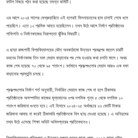
ফাটল বিষয়ে গঠন করা হয়েছে তদন্ত কমিটি।
এর আগে ২০২৪ সালের ফেব্রুয়ারিতে এই হলেরই মিলনায়তনের ছাদ ঢালাই শেষে ধসে
পড়েছিল। এতে ১২ শ্রমিক আহত হয়েছিলেন। তখন উঠে আসে নির্মাণ প্রতিষ্ঠানের
গাফিলতি ও নির্মাণকাজের নিরাপত্তা ঝুঁকির বিষয়টি।
এ ছাড়া রাজশাহী বিশ্ববিদ্যালয়ের ভৌত অবকাঠামো উন্নয়ন প্রকল্পের বহুতল চারটি
ভবনের নির্মাণকাজ তিন দফা মেয়াদ বাড়ানোর পর শেষ হওয়ার কথা চলতি মাসে। অথচ
কাজ শেষ হয়েছে ৭০ থেকে ৯৫ শতাংশ। বর্তমানে প্রকল্পগুলোর মেয়াদ আরও এক দফা
বাড়ানোর প্রস্তুতি চলছে।
প্রকল্পগুলোর নির্মাণ শর্ত অনুযায়ী, নির্ধারিত মেয়াদে কাজ শেষ না হলে ঠিকাদার
প্রতিষ্ঠানকে অসম্পাদিত কাজের মূল্যমানের ওপর দশমিক শূন্য ৫ থেকে দশমিক ১০
শতাংশ জরিমানা গুনতে হবে। এই হিসাবে ২০২৪-২৫ অর্থবছরে ২৩ কোটি টাকার
জরিমানা আদায় না করেই ঠিকাদারি প্রতিষ্ঠানকে বিল ছাড় দেওয়া হয়েছে। এ অনিয়মের
তথ্য উঠে এসেছে শিক্ষা অডিট অধিদপ্তরের প্রতিবেদনেও।
বিশ্ববিদ্যালয়ের পরিকল্পনা ও উন্নয়ন দপ্তর সূত্রে জানা গেছে, ২০১৭ সালে ভৌত