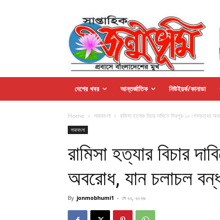
দেশের খবর
আন্তর্জাতিক
নিউইয়র্ক/কানাডা
Home
সারাবাংলা
রামিসা হত্যার বিচার দাবিতে মিরপুর-১০ গোলচত্বর অব
সারাবাংলা
রামিসা হত্যার বিচার দা
অবরোধ, যান চলাচল বন্
By
jonmobhumi1
-
মে ২২, ২০২৬