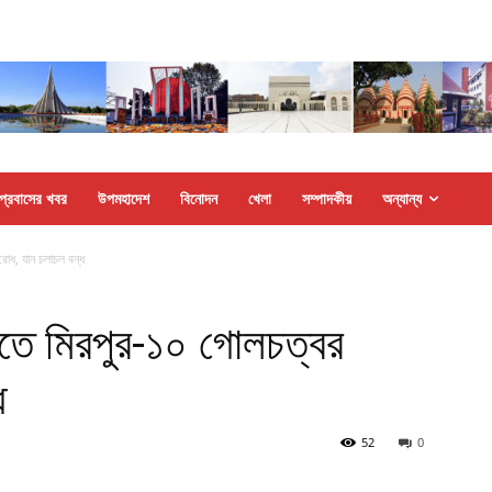
প্রবাসের খবর
উপমহাদেশ
বিনোদন
খেলা
সম্পাদকীয়
অন্যান্য
রোধ, যান চলাচল বন্ধ
বিতে মিরপুর-১০ গোলচত্বর
ধ
52
0