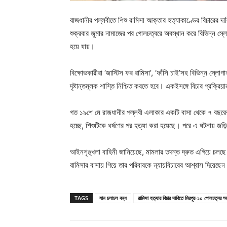
রাজধানীর পল্লবীতে শিশু রামিসা আক্তার হত্যাকাণ্ডের বিচারের
শুক্রবার জুমার নামাজের পর গোলচত্বরে অবস্থান করে বিভিন্ন স
হয়ে যায়।
বিক্ষোভকারীরা ‘জাস্টিস ফর রামিসা’, ‘ফাঁসি চাই’সহ বিভিন্ন স্লোগ
দৃষ্টান্তমূলক শাস্তি নিশ্চিত করতে হবে। একইসঙ্গে বিচার প্রক্রিয়
গত ১৯শে মে রাজধানীর পল্লবী এলাকার একটি বাসা থেকে ৭ বছরের 
হচ্ছে, শিশুটিকে ধর্ষণের পর হত্যা করা হয়েছে। পরে এ ঘটনায় জড
আইনশৃঙ্খলা বাহিনী জানিয়েছে, মামলার তদন্ত দ্রুত এগিয়ে চলছে 
রামিসার বাসায় গিয়ে তার পরিবারকে ন্যায়বিচারের আশ্বাস দিয়েছে
TAGS
যান চলাচল বন্ধ
রামিসা হত্যার বিচার দাবিতে মিরপুর-১০ গোলচত্বর 