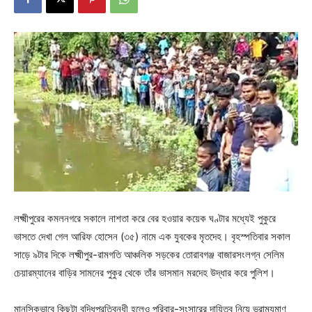
লক্ষ্মীপুরের কমলনগরে সকালে নাশতা করে বের হওয়ার কয়েক ঘণ্টার মধ্যেই পুকুরে
ভাসতে দেখা গেল আরিফ হোসেন (৩৫) নামে এক যুবকের মৃতদেহ। বৃহস্পতিবার সকাল
সাড়ে ৯টার দিকে লক্ষ্মীপুর-রামগতি আঞ্চলিক সড়কের তোরাবগঞ্জ বাজারসংলগ্ন সেলিম
চেয়ারম্যানের বাড়ির সামনের পুকুর থেকে তাঁর ভাসমান মরদেহ উদ্ধার করে পুলিশ।
মানসিকভাবে কিছুটা বুদ্ধিপ্রতিবন্ধী হলেও পরিবার-সংসারের দায়িত্ব নিয়ে ভ্রাম্যমাণ