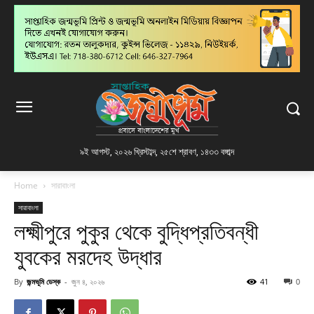
৯ই আগস্ট, ২০২৬ খ্রিস্টাব্দ
,
২৫শে শ্রাবণ, ১৪৩৩ বঙ্গাব্দ
Home
সারাবাংলা
সারাবাংলা
লক্ষ্মীপুরে পুকুর থেকে বুদ্ধিপ্রতিবন্ধী
যুবকের মরদেহ উদ্ধার
By
জন্মভূমি ডেস্ক
-
জুন ৪, ২০২৬
41
0