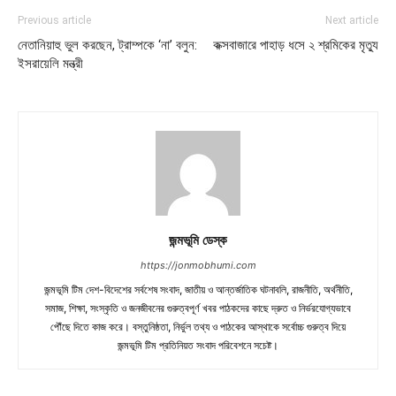
Previous article
Next article
নেতানিয়াহু ভুল করছেন, ট্রাম্পকে ‘না’ বলুন:
কক্সবাজারে পাহাড় ধসে ২ শ্রমিকের মৃত্যু
ইসরায়েলি মন্ত্রী
জন্মভূমি ডেস্ক
https://jonmobhumi.com
জন্মভূমি টিম দেশ-বিদেশের সর্বশেষ সংবাদ, জাতীয় ও আন্তর্জাতিক ঘটনাবলি, রাজনীতি, অর্থনীতি,
সমাজ, শিক্ষা, সংস্কৃতি ও জনজীবনের গুরুত্বপূর্ণ খবর পাঠকদের কাছে দ্রুত ও নির্ভরযোগ্যভাবে
পৌঁছে দিতে কাজ করে। বস্তুনিষ্ঠতা, নির্ভুল তথ্য ও পাঠকের আস্থাকে সর্বোচ্চ গুরুত্ব দিয়ে
জন্মভূমি টিম প্রতিনিয়ত সংবাদ পরিবেশনে সচেষ্ট।