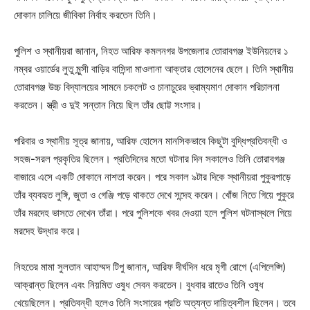
দোকান চালিয়ে জীবিকা নির্বাহ করতেন তিনি।
পুলিশ ও স্থানীয়রা জানান, নিহত আরিফ কমলনগর উপজেলার তোরাবগঞ্জ ইউনিয়নের ১
নম্বর ওয়ার্ডের লুতু মুন্সী বাড়ির বাসিন্দা মাওলানা আক্তার হোসেনের ছেলে। তিনি স্থানীয়
তোরাবগঞ্জ উচ্চ বিদ্যালয়ের সামনে চকলেট ও চানাচুরের ভ্রাম্যমাণ দোকান পরিচালনা
করতেন। স্ত্রী ও দুই সন্তান নিয়ে ছিল তাঁর ছোট্ট সংসার।
পরিবার ও স্থানীয় সূত্র জানায়, আরিফ হোসেন মানসিকভাবে কিছুটা বুদ্ধিপ্রতিবন্ধী ও
সহজ-সরল প্রকৃতির ছিলেন। প্রতিদিনের মতো ঘটনার দিন সকালেও তিনি তোরাবগঞ্জ
বাজারে এসে একটি দোকানে নাশতা করেন। পরে সকাল ৯টার দিকে স্থানীয়রা পুকুরপাড়ে
তাঁর ব্যবহৃত লুঙ্গি, জুতা ও গেঞ্জি পড়ে থাকতে দেখে সন্দেহ করেন। খোঁজ নিতে গিয়ে পুকুরে
তাঁর মরদেহ ভাসতে দেখেন তাঁরা। পরে পুলিশকে খবর দেওয়া হলে পুলিশ ঘটনাস্থলে গিয়ে
মরদেহ উদ্ধার করে।
নিহতের মামা সুলতান আহাম্মদ টিপু জানান, আরিফ দীর্ঘদিন ধরে মৃগী রোগে (এপিলেপ্সি)
আক্রান্ত ছিলেন এবং নিয়মিত ওষুধ সেবন করতেন। বুধবার রাতেও তিনি ওষুধ
খেয়েছিলেন। প্রতিবন্ধী হলেও তিনি সংসারের প্রতি অত্যন্ত দায়িত্বশীল ছিলেন। তবে