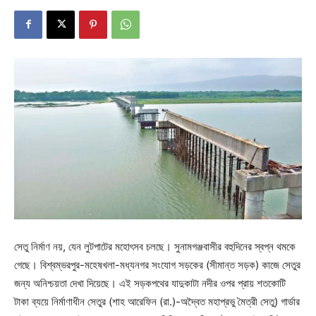
সেতু নির্মাণ নয়, যেন লুটপাটের মহোৎসব চলছে। সুনামগঞ্জবাসীর বহুদিনের স্বপ্ন থমকে
গেছে। বিশ্বম্ভরপুর-মহেষখলা-মধ্যনগর সংযোগ সড়কের (সীমান্ত সড়ক) কাজে সেতুর
জন্য অনিশ্চয়তা দেখা দিয়েছে। এই সড়কপথের যাদুকাটা নদীর ওপর প্রায় শতকোটি
টাকা ব্যয়ে নির্মাণাধীন সেতুর (শাহ আরেফিন (রা.)-অদ্বৈত মহাপ্রভু মৈত্রী সেতু) গার্ডার