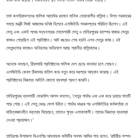
তমা কনস্ট্রাকশনের মালিক আতাউর রহমান মানিক নোয়াখালীর বাসিন্দা। বিগত সরকারের
সময়ে মন্ত্রী মির্জা আজমের ঘনিষ্ঠ হিসেবে এলজিইডি সদরদপ্তরে পরিচিত ছিলেন। এই
সেতু এবং একই পথের মধ্যনগরের সোমেশ্বরী সেতু ও তাহিরপুরের ডাম্পের বাজার সেতুর
কাজও পেয়েছিল এই প্রতিষ্ঠান। আট বছরেও শেষ হয়নি এসব সেতুর কাজ। ওই
সেতুগুলোর কাজেও অনিয়মের অভিযোগ আছে স্থানীয় বাসিন্দাদের।
অনেকে বলছেন, ঠিকাদারি প্রতিষ্ঠানের মালিক দেশ ছেড়ে কানাডা চলে গেছেন।
এলজিইডি কেবল ঠিকাদার বাতিল করে নতুন করে দরপত্র আহ্বান করেছে। এই
প্রতিষ্ঠানের বিরুদ্ধে আইনি কোনো ব্যবস্থা গ্রহণ করেনি।
তাহিরপুরের ব্যবসায়ী ফেরদৌস আলম বললেন, ‘সেতুর গার্ডার এক এক করে দুবারে সাতটি
পড়ে গেছে। এই সেতু ভেঙে ফেলা উচিত। গার্ডার ভাঙার পর এলজিইডির কর্মকর্তারা যে
দায়িত্বজ্ঞানহীন বক্তব্য দিয়েছেন, তাতেও ক্ষুব্ধ এলাকাবাসী। তাদের বিরুদ্ধে ব্যবস্থা
নেওয়া প্রয়োজন।’
তাহিরপুর উপজেলা বিএনপির আহ্বায়ক কমিটির সদস্য আমির শাহ্ বলেন, ‘রাষ্ট্রীয় সম্পদ