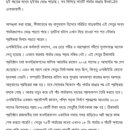
দুই বছরের মধ্যে দুইবার ভেঙে পড়েছে। সব মিলিয়ে সাতটি গার্ডার ভাঙায় উৎকণ্ঠিত
এলাকাবাসী।
আশঙ্কা করা হচ্ছে, সীমান্তের বড় বালুমহাল হিসেবে পরিচিত যাদুকাটার এই সেতুর অন্য
গার্ডারগুলোও ভেঙে পড়তে পারে। দুর্ঘটনা ঘটলে এখান দিয়ে যাওয়া শত শত নৌকার
শ্রমিকরা বিপদে পড়তে পারেন।
এলজিইডির এক কর্মকর্তা বললেন, এর চেয়ে গভীর ও খরস্রোতা নদীতে সুনামগঞ্জে অনেক
সেতু হয়েছে। এভাবে বারবার গার্ডার ভেঙে পড়ার নজির নেই। এই সেতুর ঠিকাদারি
প্রতিষ্ঠান তমা কনস্ট্রাকশনের মালিক আতাউর রহমান ২০২৪ সালের ৫ আগস্টের পর দেশ
ছেড়েছেন। এরও বহু আগে থেকে সেতুর নির্মাণকাজ বন্ধ ছিল, কিন্তু এলজিইডি কোনো
ব্যবস্থা নেয়নি। সম্প্রতি ঠিকাদার বাতিল করে পুনরায় অসমাপ্ত কাজের জন্য দরপত্র
আহ্বানের প্রক্রিয়া শুরু হয়। তবে সোমবার বিকেলে পাঁচ গার্ডার ভাঙার পর এই প্রক্রিয়া
থমকে গেছে। আবার নতুন করে ওই পাঁচ গার্ডারসহ ব্যয়ের প্রাক্কলন তৈরি করতে হবে।
এলজিইডির একজন প্রকৌশলী জানান, পল্লি সড়ক নির্মাণ প্রকল্পের আওতায় ২০১৮
সালের ডিসেম্বরে প্রায় ৮৬ কোটি টাকা ব্যয়ে সেতুটির নির্মাণকাজ শুরু হয়। ঠিকাদারি
প্রতিষ্ঠান রাজধানীর তমা কনস্ট্রাকশন একাধিক দফায় সময় বাড়িয়েও আট বছরে কাজ
শেষ করতে পারেনি। সেতুর ৭৫টি গার্ডারের মধ্যে এখনও ১৮ ডি গার্ডার ও পাঁচটি স্লাবের
কাজ বাকি রয়েছে। এরমধ্যেই দুই দফায় সাতটি গার্ডার ভেঙে পড়েছে।