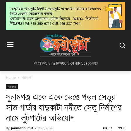
৭ই আগস্ট, ২০২৬ খ্রিস্টাব্দ
,
২৩শে শ্রাবণ, ১৪৩৩ বঙ্গাব্দ
Home
সারাবাংলা
সারাবাংলা
সুনামগঞ্জ একে একে ভেঙে পড়ল সেতুর
সাত গার্ডার যাদুকাটা নদীতে সেতু নির্মাণের
নামে লুটপাটের অভিযোগ
By
jonmobhumi1
-
মে ২০, ২০২৬
33
0