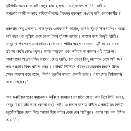
লুটপাটের সময়কালে এই সেতুর কাজ হয়েছে। তদন্তসাপেক্ষে নির্মাণকারী ও
বাস্তবায়নকারী সংস্থার দায়িত্বশীলদের বিরুদ্ধে ব্যবস্থা নেওয়ার দাবি এলাকাবাসীর।’
মঙ্গলবার সেতু এলাকায় গেলে ক্ষুব্ধ এলাকাবাসী জানান, অনেক স্বপ্ন ছিল তাদের। অথচ
আট বছর ধরে ঝুলিয়ে রেখে কেবল টাকা লুটপাট হয়েছে। কাজের কাজ কিছুই হয়নি।
সেতুর পাশের গ্রাম রাজারগাঁওয়ের মাওলানা শামীম আহমদ বললেন, দুই বছরের মধ্যে
দুইবার গার্ডার ভেঙে পড়ল। কাজে অবহেলা এবং অনিয়ম না থাকলে এটি হতো না।
লামাশ্রমের আব্দুল মজিদ বললেন, সেতু হয়নি, বরং সেতুর কিছু মালপত্র রেখে আট বছর
ধরে পথচলায় বিঘ্ন ঘটানো হচ্ছে। বাদাঘাট ইউনিয়ন পরিষদ চেয়ারম্যান নিজাম উদ্দিন
ক্ষোভ প্রকাশ করে বলেন, ‘নির্মাণ ত্রুটির কারণে এমনটি হচ্ছে। এখন সেতু নির্মাণকাজ
আরও পেছাবে।’
তমা কনস্ট্রাকশনের ম্যানেজার আনিসুর রহমানের মোবাইল ফোনে কল দিলে তিনি বলেন,
সেতুর বিষয়ে তাঁর কাছে কোনো তথ্য নেই। এ বিষয়ে জানতে চাইলে এলজিইডির নির্বাহী
প্রকৌশলীকে ফোন দিতে পরামর্শ দিয়ে লাইন কেটে দেন আনিসুর। এরপর আর কল রিসিভ
করেননি।