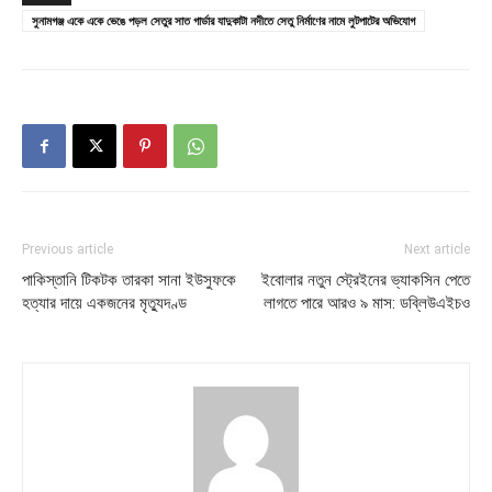
সুনামগঞ্জ একে একে ভেঙে পড়ল সেতুর সাত গার্ডার যাদুকাটা নদীতে সেতু নির্মাণের নামে লুটপাটের অভিযোগ
Previous article
Next article
পাকিস্তানি টিকটক তারকা সানা ইউসুফকে
ইবোলার নতুন স্ট্রেইনের ভ্যাকসিন পেতে
হত্যার দায়ে একজনের মৃত্যুদণ্ড
লাগতে পারে আরও ৯ মাস: ডব্লিউএইচও