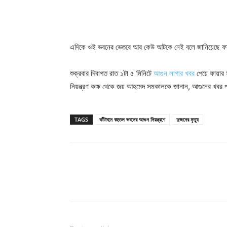
এদিকে ওই ভবনের ভেতরে আর কেউ আটকে নেই বলে জানিয়েছে ফায়ার
শুক্রবার দিবাগত রাত ১টা ৫ মিনিটে
আগুন লাগার খবর
পেয়ে ফায়ার স
নিয়ন্ত্রণ কক্ষ থেকে জয় আহমেদ সমকালকে জানান, আগুনের খবর পা
TAGS
কাঁটাবনে বহুতল ভবনের আগুন নিয়ন্ত্রণে
দুজনের মৃত্যু