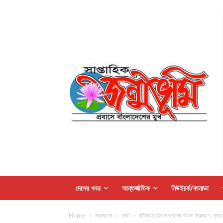
দেশের খবর
আন্তর্জাতিক
নিউইয়র্ক/কানাডা
Home
সারাবাংলা
ঢাকা
কাঁটাবনে বহুতল ভবনের আগুন নিয়ন্ত্রণে, দুজনে