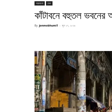
সারাবাংলা
ঢাকা
কাঁটাবনে বহুতল ভবনের আগ
By
jonmobhumi1
-
জুন ২৭, ২০২৬