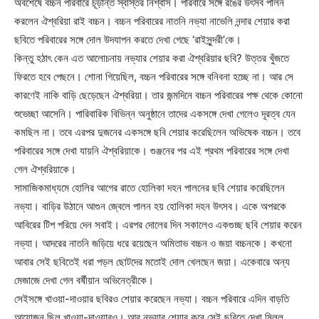
অবশেষে বচ্চন পরিবারে চূড়ান্ত স্বস্তির নিশ্বাস। পরিবারে সঙ্গে রঙের উৎসব পালন
করলেন ঐশ্বরিয়া রাই বচ্চন। বচ্চন পরিবারের নাতনি নভ্যা নাভেলি নন্দার শেয়ার করা
ছবিতে পরিবারের সঙ্গে দোল উদযাপন করতে দেখা গেছে ‘রাইসুন্দরী’কে।
কিন্তু হঠাৎ কেন এত আলোচনায় নভ্যার শেয়ার করা ঐশ্বরিয়ার ছবি? উত্তর খুঁজতে
ফিরতে হবে পেছনে। শোনা গিয়েছিল, বচ্চন পরিবারের সঙ্গে বনিবনা হচ্ছে না। আর সে
কারণেই নাকি বাড়ি ছেড়েছেন ঐশ্বরিয়া। তার জন্মদিনে বচ্চন পরিবারের পক্ষ থেকে কোনো
শুভেচ্ছা আসেনি। পারিবারিক বিভিন্ন অনুষ্ঠানে তাদের একসঙ্গে দেখা গেলেও দূরত্ব যেন
কমছিল না। তবে এরপর দুজনের একসঙ্গে ছবি শেয়ার করেছিলেন অভিষেক বচ্চন। তবে
পরিবারের সঙ্গে দেখা যায়নি ঐশ্বরিয়াকে। গুঞ্জনের পর এই প্রথম পরিবারের সঙ্গে দেখা
গেল ঐশ্বরিয়াকে।
সামাজিকমাধ্যমে হোলির আগের রাতে হোলিকা দহন পালনের ছবি শেয়ার করেছিলেন
নভ্যা। বাড়ির উঠানে আগুন জ্বেলে পালন হয় হোলিকা দহন উৎসব। একে অপরকে
আবিরের টিপ পরিয়ে দেন সবাই। এরপর দোলের দিন সকালেও একগুচ্ছ ছবি শেয়ার করেন
নভ্যা। আদরের নাতনি জড়িয়ে ধরে রয়েছেন অমিতাভ বচ্চন ও জয়া বচ্চনকে। কখনো
আবার সেই ছবিতেই ধরা পড়ল ছোটদের মতোই দোল খেলছেন জয়া। একেবারে অন্য
মেজাজে দেখা গেল বর্ষীয়ান অভিনেত্রীকে।
সেইসঙ্গে খাওয়া-দাওয়ার ছবিরও শেয়ার করেছেন নভ্যা। বচ্চন পরিবারে এদিন বাড়তি
আয়োজন ছিল খাওয়া-দাওয়ারও। আর নভ্যার শেয়ার করে সেই ছবিতে দেখা মিলল