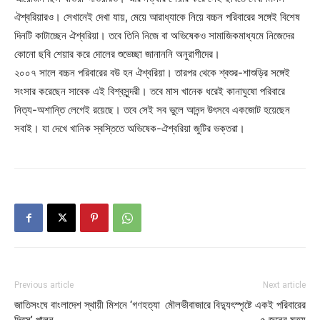
ঐশ্বরিয়ারও। সেখানেই দেখা যায়, মেয়ে আরাধ্যাকে নিয়ে বচ্চন পরিবারের সঙ্গেই বিশেষ
দিনটি কাটাচ্ছেন ঐশ্বরিয়া। তবে তিনি নিজে বা অভিষেকও সামাজিকমাধ্যমে নিজেদের
কোনো ছবি শেয়ার করে দোলের শুভেচ্ছা জানাননি অনুরাগীদের।
২০০৭ সালে বচ্চন পরিবারের বউ হন ঐশ্বরিয়া। তারপর থেকে শ্বশুর-শাশুড়ির সঙ্গেই
সংসার করেছেন সাবেক এই বিশ্বসুন্দরী। তবে মাস খানেক ধরেই কানাঘুষো পরিবারে
নিত্য-অশান্তি লেগেই রয়েছে। তবে সেই সব ভুলে আনন্দ উৎসবে একজোট হয়েছেন
সবাই। যা দেখে খানিক স্বস্তিতে অভিষেক-ঐশ্বরিয়া জুটির ভক্তরা।
Previous article
Next article
জাতিসংঘে বাংলাদেশ স্থায়ী মিশনে ‘গণহত্যা
মৌলভীবাজারে বিদ্যুৎস্পৃষ্টে একই পরিবারের