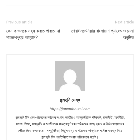
Previous article
Next article
কেন কাজলকে সহ্য করতে পারতো না
পেনসিলভেনিয়ায় বাংলাদেশ প্যারেড ও মেলা
শাহরুখপুত্র আব্রাম?
অনুষ্ঠিত
জন্মভূমি ডেস্ক
https://jonmobhumi.com
জন্মভূমি টিম দেশ-বিদেশের সর্বশেষ সংবাদ, জাতীয় ও আন্তর্জাতিক ঘটনাবলি, রাজনীতি, অর্থনীতি,
সমাজ, শিক্ষা, সংস্কৃতি ও জনজীবনের গুরুত্বপূর্ণ খবর পাঠকদের কাছে দ্রুত ও নির্ভরযোগ্যভাবে
পৌঁছে দিতে কাজ করে। বস্তুনিষ্ঠতা, নির্ভুল তথ্য ও পাঠকের আস্থাকে সর্বোচ্চ গুরুত্ব দিয়ে
জন্মভূমি টিম প্রতিনিয়ত সংবাদ পরিবেশনে সচেষ্ট।