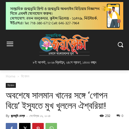
৮ই আগস্ট, ২০২৬ খ্রিস্টাব্দ
,
২৪শে শ্রাবণ, ১৪৩৩ বঙ্গাব্দ
Home
বিনোদন
বিনোদন
অবশেষে সালমান খানের সঙ্গে ‘গোপন
বিয়ে’ ইস্যুতে মুখ খুললেন ঐশ্বরিয়া!
By
জন্মভূমি ডেস্ক
-
সেপ্টেম্বর ১৯, ২০২৪
232
0