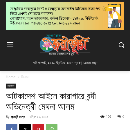
৭ই আগস্ট, ২০২৬ খ্রিস্টাব্দ
,
২৩শে শ্রাবণ, ১৪৩৩ বঙ্গাব্দ
Home
বিনোদন
বিনোদন
আটকাদেশ আইনে কারাগারে বন্দী
অভিনেত্রী মেঘনা আলম
By
জন্মভূমি ডেস্ক
-
এপ্রিল ১১, ২০২৫
199
0