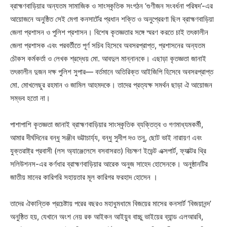
ব্রাহ্মণবাড়িয়ার অন্যতম সামাজিক ও সাংস্কৃতিক সংগঠন ‘গুণীজন সংবর্ধনা পরিষদ’-এর
আয়োজনে অনুষ্ঠিত সেই মেগা কনসার্টের প্রধান শক্তি ও অনুপ্রেরণা ছিল ব্রাহ্মণবাড়িয়া
জেলা প্রশাসন ও পুলিশ প্রশাসন। বিশেষ কৃতজ্ঞতার সঙ্গে স্মরণ করতে চাই তৎকালীন
জেলা প্রশাসক এবং পরবর্তীতে পূর্ণ সচিব হিসেবে অবসরপ্রাপ্ত, প্রশাসনের অন্যতম
চৌকস কর্মকর্তা ও লেখক শ্রদ্ধেয় মো. আবদুল মান্নানকে। এছাড়া কৃতজ্ঞতা জানাই
তৎকালীন দুজন দক্ষ পুলিশ সুপার— বর্তমানে অতিরিক্ত আইজিপি হিসেবে অবসরপ্রাপ্ত
মো. মোখলেছুর রহমান ও জামিল আহমদকে। তাদের প্রত্যক্ষ সমর্থন ছাড়া ঐ আয়োজন
সম্ভব হতো না।
পাশাপাশি কৃতজ্ঞতা জানাই ব্রাহ্মণবাড়িয়ার সাংস্কৃতিক ব্যক্তিত্ব ও গণমাধ্যমকর্মী,
আমার দীর্ঘদিনের বন্ধু সঞ্জীব ভট্টাচার্য্য, বন্ধু সুদীপ দও তনু, ছোট ভাই নারায়ণ এবং
যুক্তরাষ্ট্র প্রবাসী (লস অ্যাঞ্জেলেসে বসবাসরত) বিচক্ষণ ইভেন্ট এক্সপার্ট, ফ্যাক্টর থ্রি
সলিউশনস-এর কর্ণধার ব্রাহ্মণবাড়িয়ার আরেক অনুজ সাহেদ হোসেনকে। অনুষ্ঠানটির
জাতীয় মানের কারিগরি সহায়তার মূল কারিগর ফরহাদ হোসেন ।
তাদের ঐকান্তিক প্রচেষ্টায় পরের বছরও মহাধুমধামে বিজয়ের মাসের কনসার্ট ‘বিজয়ানন্দ’
অনুষ্ঠিত হয়, যেখানে অংশ নেয় রক আইকন আইয়ুব বাচ্চু ভাইয়ের ব্যান্ড এলআরবি,