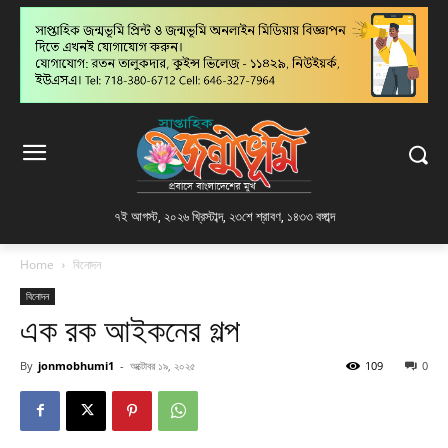
৭ই আগস্ট, ২০২৬ খ্রিস্টাব্দ
,
২৩শে শ্রাবণ, ১৪৩৩ বঙ্গাব্দ
Home
বিনোদন
বিনোদন
এক রক আইকনের গল্প
By
jonmobhumi1
-
অক্টোবর ১৯, ২০২৫
109
0