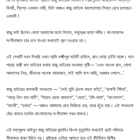
বিনয়ী, স্নিগ্ধ একজন নারী, যিনি আজও বাচ্চু ভাইকে ভালোবাসায় সিক্ত রেখে চলেছেন
একাকী !
বাচ্চু ভাই ছিলেন খোলা আকাশের মতো বিশাল, সমুদ্রের মতো গভীর। বাংলাদেশের
সংগীতাঙ্গনে তার চলে যাওয়া কখনোই পূরণ হওয়ার নয়।
এই লেখাটি যখন লিখছি তখন আমি লক্ষ্মীপুর সার্কিট হাউসে, রাত সোয়া দুইটা বাজে। মনে
পড়ছে বাপ্পী খান ভাইয়ের কথায় বাচ্চু ভাইয়ের অনবদ্য সৃষ্টি— ‘এখন অনেক রাত, খোলা
আকাশের নিচে, জীবনের অনেক আয়োজন, তাই আমি বসে আছি, দরজার ওপাশে…’
বাচ্চু ভাইয়ের কালজয়ী গানগুলো — “সেই তুমি (চলো বদলে যাই)”, “রূপালী গিটার”,
“সাড়ে তিন হাত মাটি”, “উড়াল দেবো আকাশে”, “মেয়ে”, “চাঁদ মামা”, “বাংলাদেশ”,
“মাধবী”, “হকার” — আজও আমাদের চোখ ভিজিয়ে দেয়, হৃদয় ছুঁয়ে যায়। এই গানগুলো
বেঁচে থাকবে যতদিন বাংলাদেশের সংগীতাঙ্গন সরব থাকবে।
এই মহাপুরুষ আইয়ুব বাচ্চু ভাইয়ের জন্মদিন কিংবা মৃত্যুদিন কখনোই ছোট পরিসরে
সীমাবদ্ধ থাকা উচিত নয়। রাষ্ট্রকে এগিয়ে আসতে হবে এই কীর্তিমান শিল্পীর