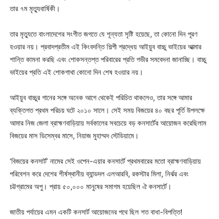
তার ৭ম মৃত্যুবার্ষিকী।
তার মৃত্যুতে বাংলাদেশের সংগীত জগতে যে শূন্যতা সৃষ্টি হয়েছে, তা কোনো দিন পূরণ
হওয়ার নয়। প্রবাদপ্রতীম এই কিংবদন্তি শিল্পী শ্রদ্ধেয় আইয়ুব বাচ্চু ভাইয়ের আত্মার
শান্তি কামনা করছি এবং শোকসন্তপ্ত পরিবারের প্রতি গভীর সমবেদনা জানাচ্ছি। বাচ্চু
ভাইয়ের প্রতি এই শোকগাথা কোনো দিন শেষ হওয়ার নয়।
আইয়ুব বাচ্চুর গানের সঙ্গে অনেক আগে থেকেই পরিচিত থাকলেও, তার সঙ্গে আমার
ব্যক্তিগত প্রথম পরিচয় ঘটে ২০১০ সালে। সেই সময় বিজয়ের ৪০ বছর পূর্তি উপলক্ষে
আমার নিজ জেলা ব্রাহ্মণবাড়িয়ায় সর্বকালের সবচেয়ে বড় কনসার্টের আয়োজন করেছিলাম
বিজয়ের মাস ডিসেম্বর মাসে, নিয়াজ মুহাম্মদ স্টেডিয়ামে।
‘বিজয়ের কনসার্ট’ নামের সেই ওপেন-এয়ার কনসার্টে প্রথমবারের মতো ব্রাহ্মণবাড়িয়ায়
পরিবেশন করে দেশের শীর্ষস্থানীয় ব্যান্ডদল এলআরবি, রকস্টার মিলা, নির্ঝর এবং
চট্টগ্রামের অপু। প্রায় ৫০,০০০ মানুষের সমাগম হয়েছিল ঐ কনসার্টে।
জাতীয় পর্যায়ের এমন একটি কনসার্ট আয়োজনের পথে ছিল শত বাধা-বিপত্তি!