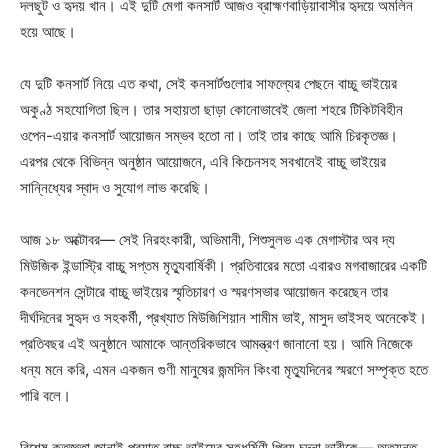
দলছুট ও হৃদয় খান। এই দুটি মেগা কনসার্ট আজও ব্রাহ্মণবাড়িয়াবাসীর হৃদয়ে অমলিন
হয়ে আছে।
যে দুটি কনসার্ট নিয়ে এত কথা, সেই কনসার্টগুলোর সাফল্যের পেছনে বাচ্চু ভাইয়ের
অকুণ্ঠ সহযোগিতা ছিল। তার সহায়তা ছাড়া কোনোভাবেই জেলা শহরে টিকিটবিহীন
ওপেন-এয়ার কনসার্ট আয়োজন সম্ভব হতো না। তাই তার কাছে আমি চিরকৃতজ্ঞ।
এরপর থেকে বিভিন্ন অনুষ্ঠান আয়োজনে, এবি কিচেনসহ সবখানেই বাচ্চু ভাইয়ের
সান্নিধ্যের স্বাদ ও সুযোগ লাভ করেছি।
আজ ১৮ অক্টোবর— সেই নিরহংকারী, অভিমানী, শিশুসুলভ এক মেগাস্টার অব দ্য
মিউজিক ইন্ডাস্ট্রি বাচ্চু সপ্তম মৃত্যুবার্ষিকী। প্রতিবারের মতো এবারও মগবাজারের একটি
কনভেনশন সেন্টারে বাচ্চু ভাইয়ের স্মৃতিচারণ ও স্মরণসভার আয়োজন করেছেন তার
দীর্ঘদিনের সুহৃদ ও সহকর্মী, প্রখ্যাত মিউজিশিয়ান শামীম ভাই, মাসুদ ভাইসহ অনেকেই।
প্রতিবছর এই অনুষ্ঠানে আমাকে আন্তরিকভাবে আমন্ত্রণ জানানো হয়। আমি নিজেকে
ধন্য মনে করি, এমন একজন গুণী মানুষের জন্মদিন কিংবা মৃত্যুদিনের স্মরণে সম্পৃক্ত হতে
পারি বলে।
বিশেষ কৃতজ্ঞতা জানাই প্রয়াত বাচ্চু ভাইয়ের সহধর্মিণী প্রিয় চন্দনা ভাবীকে— অত্যন্ত