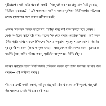
স্মৃতিচারণে। তাই আমি বারবারই বলেছি, ‘‘বাচ্চু ভাইয়ের নামে চালু হোক ‘আইয়ুব বাচ্চু
মিউজিক অ্যাওয়ার্ড’।’’ এই আয়োজনে আমি ও আমার প্রতিষ্ঠান ইউনিভার্সেল মেডিকেল
কলেজ হাসপাতাল পাশে থাকার অঙ্গীকার করছি।
একজন চিকিৎসক হিসেবে বলতে চাই, আইয়ুব বাচ্চু ভাই বড্ড অকালে চলে গেছেন।
দেশের সংগীতের স্বার্থে তাঁর আরও অনেক দিন বেঁচে থাকার প্রয়োজন ছিলো। তাই সকল
শিল্পীর প্রতি আমার একজন চিকিৎসক হিসেবে অনুরোধ, স্বাস্থ্য সচেতন হোন। নিয়মিত
স্বাস্থ্য পরীক্ষা করুন (বছরে অন্তত দুবার)। স্বাস্থ্যসম্মত জীবনযাপন করুন, ধূমপান ও
রেডমিট (গরু, খাসি) পরিহার করুন, প্রতিদিন অন্তত ৪০ মিনিট হাঁটুন।
আপনার স্বাস্থ্যের যত্নে ইউনিভার্সেল মেডিকেল কলেজ হাসপাতাল সবসময় আপনার পাশে
থাকবে— এই অঙ্গীকার করছি।
পরিশেষে একটি কথাই বলবো, আইয়ুব বাচ্চু ভাই বেঁচে থাকবেন কোটি প্রাণে, বাচ্চু ভাই
বেঁচে থাকবেন রূপালী গিটারের ছয়টি তারে!