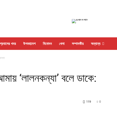
প্রবাসের খবর
উপমহাদেশ
বিনোদন
খেলা
সম্পাদকীয়
অন্যান্য
সালমা
আমায় ‘লালনকন্যা’ বলে ডাকে:
119
0