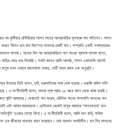
 বছর পর কুষ্টিয়ার ছেঁউড়িয়ায় লালন শাহের আখড়াবাড়ির মূলমঞ্চে গান গাইলেন। লালন
 করেন ‘মিলন হবে কত দিনে’সহ লালনের চারটি গান। সম্প্রতি একটি গণমাধ্যমের
থা বললেন সালমা। অনেক দিন পর আখড়াবাড়িতে গান গাওয়া প্রসঙ্গে সালমা বলেন,
ে— বাড়ির মেয়ে ঘরে ফিরেছি। সবাই জানত আমি আসছি, লালন একাডেমি আগেই
 মানুষ যখন এভাবে ভালোবাসা দেখায়, সেটি অন্য রকম এক অনুভূতি।
ের উত্তরে তিনি বলেন, হ্যাঁ, গুরুভাইদের সঙ্গে দেখা হয়েছে। গুরুজি বাউল শফি
 হয়েছে। এ সংগীতশিল্পী বলেন, তাদের সঙ্গে প্রায় ২৫ বছর আগে থেকে কাজ করছি।
কত স্মৃতি আমাদের। যেখানেই গান করেন, মৌলিক গানের পাশাপাশি লালনের গান
ে, তাই এটা আমার দায়বদ্ধতা। ছোটবেলা থেকেই মানুষ আমাকে ‘লালনকন্যা’ বলে
নাতিপুতি’ হওয়ার যোগ্য কিনা। এ সংগীতশিল্পী বলেন, আমি মনে করি, ফরিদা
ীকে এক জীবনের সাধনায় ধারণ করেছেন। তার অবদান অপরিসীম। যত দিন লালনের
।