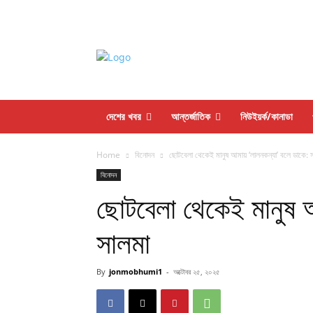
দেশের খবর
আন্তর্জাতিক
নিউইয়র্ক/কানাডা
Home
বিনোদন
ছোটবেলা থেকেই মানুষ আমায় ‘লালনকন্যা’ বলে ডাকে: 
বিনোদন
ছোটবেলা থেকেই মানুষ 
সালমা
By
jonmobhumi1
-
অক্টোবর ২৫, ২০২৫