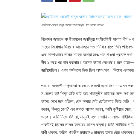
ছোটবেলা থেকেই মানুষ আমায় ‘লালনকন্যা’ বলে ডাকে: সালমা
বিনোদন জগতের সংগীতাঙ্গনের জনপ্রিয় সংগীতশিল্পী সালমা দীর্ঘ ৯
শাহের তিরোধান দিবসের আয়োজনে গত শনিবার রাতে তিনি পরিবেশন
এক সাক্ষাৎকারে লালন শাহের আখড়া মঞ্চে গান গাওয়া প্রসঙ্গে ক
দীর্ঘ ৯ বছর পর গান করলাম। অনেক ভালো লেগেছে। মনে হচ্ছ
জানিয়েছিল। এবার দর্শকদের ভিড় ছিল অসাধারণ। নিজের এলাকার
গুরু বা সহশিল্পী—পুরোনো কারও সঙ্গে দেখা হলো কিনা—এমন প্রশ্ন
মণ্ডলের দুই শিষ্য তফি ভাই আর শাহাবুদ্দীন ভাইয়ের সঙ্গে দেখা
তাদের দেখে মনে হচ্ছিল, যেন আবার সেই ছোটবেলায় ফিরে গেছি। 
করেন, কিন্তু কেন? এর জবাবে সালমা বলেন, আমি কুষ্টিয়ার মেয়
ডাকে। আমি নিজে বলি না, মানুষই বলে। জানি না লালন সাঁইজির ‘
পারভীনই ছিলেন লালন ফকিরের আসল কন্যা। তিনি সাঁইজির বাণ
বাণী থাকবে, ফরিদা পারভীন ম্যাডামও মানুষের হৃদয়ে বেঁচে থাকবেন