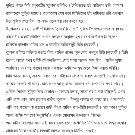
মুক্তি পাচ্ছে মিমি চক্রবর্তীর ‘তুফান’ ছবিটিও। টালিউডের দুই নায়িকার ছবি একসঙ্গে
বাংলাদেশে মুক্তি পাচ্ছে। বাংলাদেশে শেষ কবে টালিউডের দুই নায়িকার ছবি একসঙ্গে
ঈদে মুক্তি পেয়েছিল, তা এখন গবেষণায় বের করতে হবে!
ইতোমধ্যে রায়হান রাফী পরিচালিত ‘তুফান’ সিনেমাটি মুক্তি উপলক্ষ্যে গতকাল বুধবার
রাজধানীর একটি হোটেলে সংবাদ সম্মেলন অনুষ্ঠিত হয়। সেখানে উপস্থিত ছিলেন
ঢালিউড বাদশাহ শাকিব খান ও ভারতীয় অভিনেত্রী মিমি চক্রবর্তী।
তুফান’ ছবিতে অভিনয় করতে গিয়ে শাকিব খানের প্রশংসায় পঞ্চমুখ মিমি চক্রবর্তী। তিনি
বলেন, আমরা যখন ছবিটি শুট করছিলাম, সেই সময় অনেক গরম ছিল। শাকিব স্যুট
পরেছিল। এ সময় গরমের মাঝে একবারও আমি ওর মুখ থেকে ‘উফ’ বলতে শুনিনি।
মিমি আরও বলেন, একজন ভালো কো-স্টারের সঙ্গে কাজ করতে আসলেই ভালো লাগে।
কাজের ক্ষেত্রে শাকিবের ডেডিকেশন আছে বলেও আজকে সে আপনাদের সবার প্রিয়।
এদিকে সিনেমা মুক্তি নিয়ে যেভাবে গণজোয়ার চলছে, তাতে ধারণা করা হচ্ছিলÑ এবার
খালি মাঠে গোল দেবে রায়হান রাফীর ‘তুফান’। কিন্তু আদতে তা হচ্ছে না। একেবারেই
খালি মাঠ পাচ্ছেন না রায়হান রাফী কিংবা শাকিব খান-মিমি চক্রবর্তী। ঈদে আরও মুক্তি
পাচ্ছে রাশিদ পলাশের ‘ময়ূরাক্ষী’। এরপর মোহাম্মদ ইকবালের ‘রিভেঞ্জ’।
অনেকটা শেষবেলায় এসে এই বহরে যুক্ত হলো প্রশংসিত নির্মাতা মোস্তাফিজুর রহমান
মানিকের ‘ডার্ক ওয়ার্ল্ড’। বিষয়টি নিশ্চিত করেছেন নির্মাতা নিজেই।