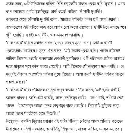
মজার হচ্ছে, এটি টালিউডের নায়িকা মিমি চক্রবর্তীর ঢাকায় প্রথম ছবি ‘তুফান’। এবার
ভাগ বসাচ্ছেন একই ইন্ডাস্ট্রির ‘ডার্ক ওয়ার্ল্ড’ নায়িকা কৌশানী মুখার্জি।
কলকাতা থেকে কৌশানী মুখার্জি বলেন, ‘মারমার কাটকাট একটা ছবি ‘ডার্ক ওয়ার্ল্ড’।
বাংলাদেশের এই ছবিতে কাজ করে আমার বেশ ভালো লেগেছে। ছবিটি ঈদে আসছে শুনে
খুশি হয়েছি। সবাইকে ছবিটি দেখার আমন্ত্রণ জানাচ্ছি।’
‘ডার্ক ওয়ার্ল্ড’ ছবিতে নবাগত নায়ক হিসেবে আছেন মুন্না খান। তিনি এ ছবিটি
প্রযোজনাও করেছেন। মুন্না খান বলেন, ‘এটি আমার প্রথম ছবি। প্রথম ছবিতেই
নায়িকা হিসেবে পেয়েছি কলকাতার কৌশানী মুখার্জিকে। গুণী পরিচালক মানিক ভাইয়ের
মতো মানুষের সঙ্গে কাজ করতে পেরেছি। আমি নিজেকে সৌভাগ্যবান মনে করছি। এর
মধ্যেই ট্রেলার ও পোস্টার দর্শকরা লুফে নিয়েছে। আশা করছি ছবিটিও দর্শকরা সাদরে
গ্রহণ করবে।’
‘ডার্ক ওয়ার্ল্ড’ ছবির পরিচালক মোস্তাফিজুর রহমান মানিক বলেন, ‘এই ছবির গল্পটাই
আসলে নায়ক। আমি চেষ্টা করেছি, ভালো চলচ্চিত্র তৈরির। আশা করি, দর্শকরা সেটা
পাবেন। ইতোমধ্যে আমরা সেন্সর ছাড়পত্র হাতে পেয়েছি। সিনেমাটি মুক্তির জন্য
আমরা ঈদের সময়টাকে বেছে নিয়েছি।’
উল্লেখ্য, ক্রাইম থ্রিলার ঘরানার এই ছবির বিভিন্ন চরিত্রে আরও অভিনয় করেছেন
দীপা খন্দকার, মিশা সওদাগর, বড়দা মিঠু, শিমুল খান, মারুফ আকিব, ডনসহ অনেকে।