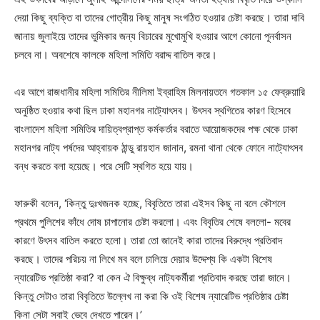
দেয়া কিছু ব্যক্তি বা তাদের গোত্রীয় কিছু মানুষ সংগঠিত হওয়ার চেষ্টা করছে। তারা দাবি
জানায় জুলাইয়ে তাদের ভুমিকার জন্য বিচারের মুখোমুখি হওয়ার আগে কোনো পূনর্বাসন
চলবে না। অবশেষে কালকে মহিলা সমিতি বরাদ্দ বাতিল করে।
এর আগে রাজধানীর মহিলা সমিতির নীলিমা ইব্রাহিম মিলনায়তনে গতকাল ১৫ ফেব্রুয়ারি
অনুষ্ঠিত হওয়ার কথা ছিল ঢাকা মহানগর নাট্যোৎসব। উৎসব স্থগিতের কারণ হিসেবে
বাংলাদেশ মহিলা সমিতির দায়িত্বপ্রাপ্ত কর্মকর্তার বরাতে আয়োজকদের পক্ষ থেকে ঢাকা
মহানগর নাট্য পর্ষদের আহ্বায়ক ঠান্ডু রায়হান জানান, রমনা থানা থেকে ফোনে নাট্যোৎসব
বন্ধ করতে বলা হয়েছে। পরে সেটি স্থগিত হয়ে যায়।
ফারুকী বলেন, ‘কিন্তু দুঃখজনক হচ্ছে, বিবৃতিতে তারা এইসব কিছু না বলে কৌশলে
প্রথমে পুলিশের কাঁধে দোষ চাপানোর চেষ্টা করলো। এবং বিবৃতির শেষে বললো- মবের
কারণে উৎসব বাতিল করতে হলো। তারা তো জানেই কারা তাদের বিরুদ্ধে প্রতিবাদ
করছে। তাদের পরিচয় না লিখে মব বলে চালিয়ে দেয়ার উদ্দেশ্য কি একটা বিশেষ
ন্যারেটিভ প্রতিষ্ঠা করা? বা কেন ঐ বিক্ষুব্ধ নাট্যকর্মীরা প্রতিবাদ করছে তারা জানে।
কিন্তু সেটাও তারা বিবৃতিতে উল্লেখ না করা কি ওই বিশেষ ন্যারেটিভ প্রতিষ্ঠার চেষ্টা
কিনা সেটা সবাই ভেবে দেখতে পারেন।’