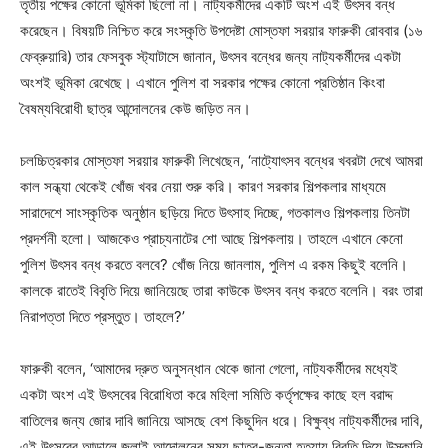
তৃতীয় পক্ষের কোনো ভূমিকা ছিলো না। নাট্যকর্মীদের একটি অংশ এই উৎসব বন্ধ
করেছেন। বিষয়টি নিশ্চিত করে সংস্কৃতি উপদেষ্টা মোস্তফা সরয়ার ফারুকী রোববার (১৬
ফেব্রুয়ারি) তার ফেসবুক স্ট্যাটাসে জানান, উৎসব বন্ধের জন্য নাট্যকর্মীদের একটা
অংশই ভূমিকা রেখেছে। এখানে পুলিশ বা সরকার পক্ষের কোনো প্রতিষ্ঠান কিংবা
বৈষম্যবিরোধী ছাত্র আন্দোলনের কেউ জড়িত নন।
চলচ্চিত্রকার মোস্তফা সরয়ার ফারুকী লিখেছেন, ‘নাট্যোৎসব বন্ধের খবরটা দেখে আমরা
কাল সন্ধ্যা থেকেই খোঁজ খবর নেয়া শুরু করি। কারণ সরকার শিল্পকলার মাধ্যমে
সারাদেশে সাংস্কৃতিক অনুষ্ঠান ছড়িয়ে দিতে উৎসাহ দিচ্ছে, গতকালও শিল্পকলায় তিনটা
প্রদর্শনী হলো। আজকেও প্রাচ্যনাটের শো আছে শিল্পকলায়। তাহলে এখানে কেনো
পুলিশ উৎসব বন্ধ করতে বলবে? খোঁজ নিয়ে জানলাম, পুলিশ এ রকম কিছুই বলেনি।
কালকে রাতেই বিবৃতি দিয়ে জানিয়েছে তারা কাউকে উৎসব বন্ধ করতে বলেনি। বরং তারা
নিরাপত্তা দিতে প্রস্তুত। তাহলে?’
ফারুকী বলেন, ‘আমাদের দ্রুত অনুসন্ধান থেকে জানা গেলো, নাট্যকর্মীদের মধ্যেই
একটা অংশ এই উৎসবের বিরোধিতা করে মহিলা সমিতি কর্তৃপক্ষের কাছে হল বরাদ্দ
বাতিলের জন্য জোর দাবি জানিয়ে আসছে বেশ কিছুদিন ধরে। বিক্ষুব্ধ নাট্যকর্মীদের দাবি,
এই উৎসবের আড়ালে জুলাই আন্দোলনের সময় ছাত্র-জনতা হত্যায় বিবৃতি দিয়ে উস্কানি