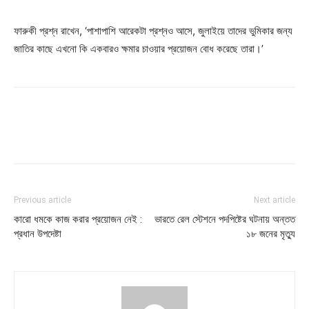
ফারুকী প্রশ্ন রাখেন, ‘পাশাপাশি আরেকটা প্রশ্নও আসে, জুলাইয়ে তাদের ভুমিকার জন্য
জাতির কাছে এখনো কি একবারও ক্ষমার চাওয়ার প্রয়োজন বোধ করেছে তারা।’
Previous article
Next article
কারো ধমকে কাজ করার প্রয়োজন নেই :
ভারতে রেল স্টেশনে পদপিষ্টের ঘটনায় অন্তত
প্রধান উপদেষ্টা
১৮ জনের মৃত্যু