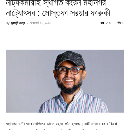
নাট্যকর্মীরাই স্থগিত করেন মহানগর
নাট্যোৎসব : মোস্তফা সরয়ার ফারুকী
By
জন্মভূমি ডেস্ক
-
ফেব্রুয়ারি ১৬, ২০২৫
200
0
মহানগর নাট্যোৎসব স্থগিতের আসল রহস্য ফাঁস হয়েছে। এটি বন্ধে সরকার কিংবা