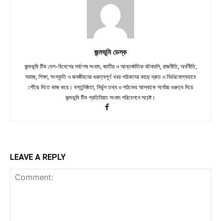
জন্মভূমি ডেস্ক
জন্মভূমি টিম দেশ-বিদেশের সর্বশেষ সংবাদ, জাতীয় ও আন্তর্জাতিক ঘটনাবলি, রাজনীতি, অর্থনীতি,
সমাজ, শিক্ষা, সংস্কৃতি ও জনজীবনের গুরুত্বপূর্ণ খবর পাঠকদের কাছে দ্রুত ও নির্ভরযোগ্যভাবে
পৌঁছে দিতে কাজ করে। বস্তুনিষ্ঠতা, নির্ভুল তথ্য ও পাঠকের আস্থাকে সর্বোচ্চ গুরুত্ব দিয়ে
জন্মভূমি টিম প্রতিনিয়ত সংবাদ পরিবেশনে সচেষ্ট।
LEAVE A REPLY