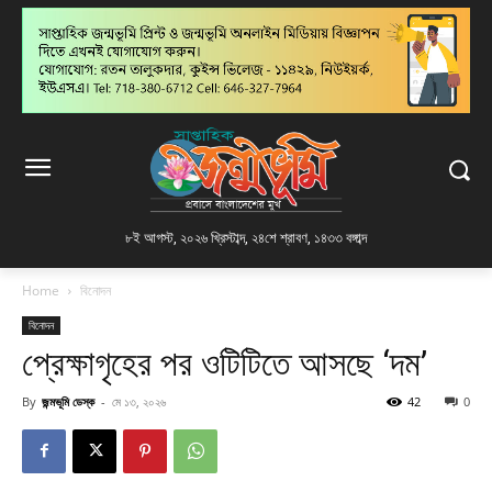
৮ই আগস্ট, ২০২৬ খ্রিস্টাব্দ
,
২৪শে শ্রাবণ, ১৪৩৩ বঙ্গাব্দ
Home
বিনোদন
বিনোদন
প্রেক্ষাগৃহের পর ওটিটিতে আসছে ‘দম’
By
জন্মভূমি ডেস্ক
-
মে ১৩, ২০২৬
42
0