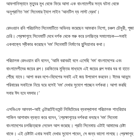
আফগানিস্তানে মৃত্যুর মুখ থেকে ফিরে আসা এক বাংলাদেশীর সত্য ঘটনা থেকে
অনুপ্রাণিত ’দম’ সিনেমার ট্যাগ লাইন ‘আনটিল দ্য লাস্ট ব্রেথ’।
রেদওয়ান রনি পরিচালিত সিনেমাটিতে অভিনয় করেছেন আফরান নিশো, চঞ্চল চৌধুরী, পূজা
চেরি। প্রেক্ষাগৃহে সিনেমাটি দেখে দর্শক থেকে শুরু করে চলচ্চিত্র সমালোচক—সবাই
একবাক্যে স্বীকার করেছেন ‘দম’ সিনেমাটি নির্মাণের মুন্সিয়ানার কথা।
পরিচালক রেদওয়ান রনি বলেন, ‘আমি বরাবরই বলে এসেছি ‘দম’ বাংলাদেশের এবং
বাংলাদেশীদের জয়ের গল্প। চরকিতের মুক্তির মাধ্যমে এই জয়ের গল্প সবার ঘর বা হাতে
পৌঁছে যাবে। আশা করব দশে–বিদেশের সবাই এই জয় উপভোগ করবেন। ঈদের আনন্দে
পরিবারের সবাইকে নিয়ে ঘরে বসেই ‘দম’ দেখার সুযোগ পাচ্ছেন দর্শকরা। আশা করছি
সবার ঈদ হবে দমদার।’
এসভিএফ আলফা–আই এন্টারটেইনমেন্ট লিমিটেডের ব্যবস্থাপনা পরিচালক শাহরিয়ার
শাকিল আশাবাদ ব্যক্ত করে বলেন, ‘প্রেক্ষাগৃহের দর্শকরা বলছেন ‘দম’ সিনেমা
বাংলাদেশের চলচ্চিত্রকে লেভেল আপ করেছে। প্রতি সিনেমায় এটাই আমাদের চেষ্টা
থাকে। এই চেষ্টাটা এবার সবাই দেখার সুযোগ পাবেন, সে জন্য ভালো লাগছে। প্রেক্ষাগৃহ