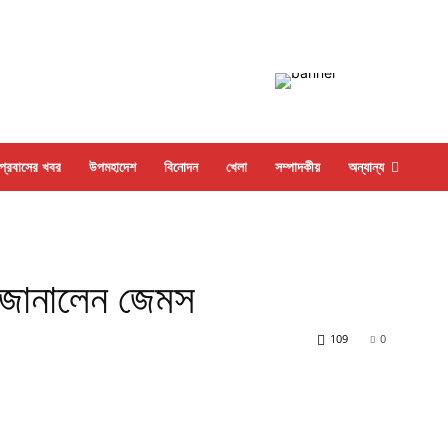
প্রবাসের খবর
উপমহাদেশ
বিনোদন
খেলা
সম্পাদকীয়
অন্যান্য
র জানালেন জেমস
109
0