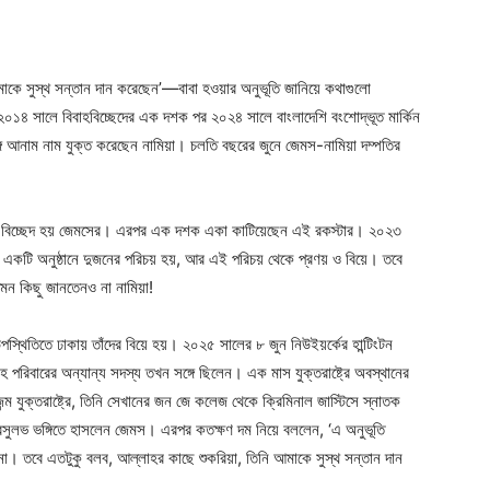
মাকে সুস্থ সন্তান দান করেছেন’—বাবা হওয়ার অনুভূতি জানিয়ে কথাগুলো
ে ২০১৪ সালে বিবাহবিচ্ছেদের এক দশক পর ২০২৪ সালে বাংলাদেশি বংশোদ্ভূত মার্কিন
ে আনাম নাম যুক্ত করেছেন নামিয়া। চলতি বছরের জুনে জেমস-নামিয়া দম্পতির
ঙ্গে বিচ্ছেদ হয় জেমসের। এরপর এক দশক একা কাটিয়েছেন এই রকস্টার। ২০২৩
লেসের একটি অনুষ্ঠানে দুজনের পরিচয় হয়, আর এই পরিচয় থেকে প্রণয় ও বিয়ে। তবে
মন কিছু জানতেনও না নামিয়া!
্থিতিতে ঢাকায় তাঁদের বিয়ে হয়। ২০২৫ সালের ৮ জুন নিউইয়র্কের হান্টিংটন
পরিবারের অন্যান্য সদস্য তখন সঙ্গে ছিলেন। এক মাস যুক্তরাষ্ট্রে অবস্থানের
জন্ম যুক্তরাষ্ট্রে, তিনি সেখানের জন জে কলেজ থেকে ক্রিমিনাল জাস্টিসে স্নাতক
ভাবসুলভ ভঙ্গিতে হাসলেন জেমস। এরপর কতক্ষণ দম নিয়ে বললেন, ‘এ অনুভূতি
না। তবে এতটুকু বলব, আল্লাহর কাছে শুকরিয়া, তিনি আমাকে সুস্থ সন্তান দান