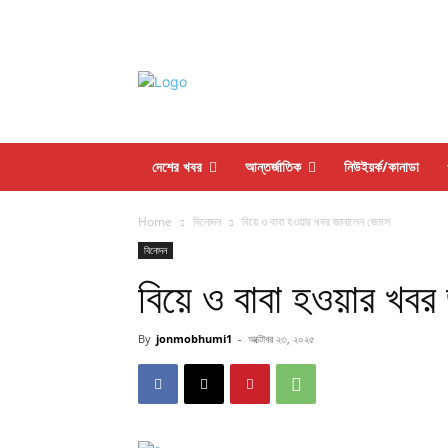
দেশের খবর
আন্তর্জাতিক
নিউইয়র্ক/কানাডা
Home
বিনোদন
বিয়ে ও বাবা হওয়ার খবর জানালেন জেমস
বিনোদন
বিয়ে ও বাবা হওয়ার খব
By
jonmobhumi1
-
অক্টোবর ২৩, ২০২৫